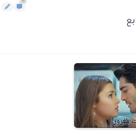
15
بع