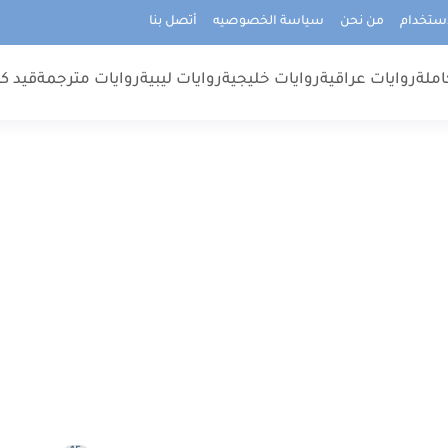
استخدام
من نحن
سياسة الخصوصيه
أتصل بنا
املة
روايات عراقية
روايات خليجية
روايات ليبية
روايات مترجمة
قيد كت