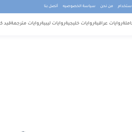
استخدام
من نحن
سياسة الخصوصيه
أتصل بنا
املة
روايات عراقية
روايات خليجية
روايات ليبية
روايات مترجمة
قيد كت