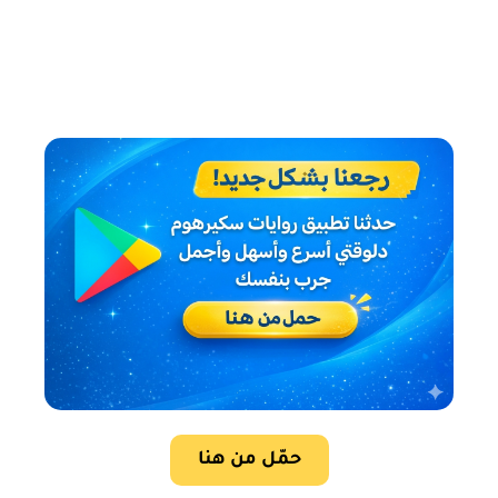
حمّل من هنا