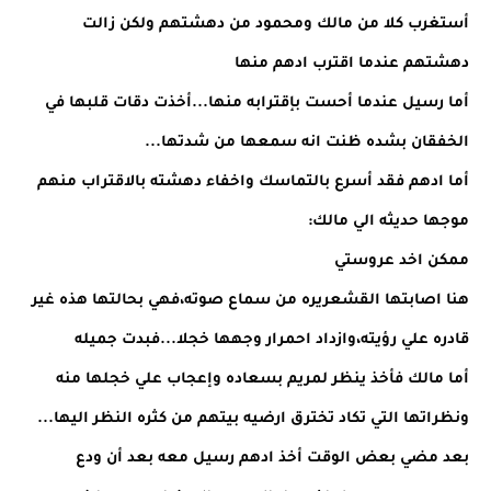
أستغرب كلا من مالك ومحمود من دهشتهم ولكن زالت
دهشتهم عندما اقترب ادهم منها
أما رسيل عندما أحست بإقترابه منها...أخذت دقات قلبها في
الخفقان بشده ظنت انه سمعها من شدتها...
أما ادهم فقد أسرع بالتماسك واخفاء دهشته بالاقتراب منهم
موجها حديثه الي مالك:
ممكن اخد عروستي
هنا اصابتها القشعريره من سماع صوته،فهي بحالتها هذه غير
قادره علي رؤيته،وازداد احمرار وجهها خجلا...فبدت جميله
أما مالك فأخذ ينظر لمريم بسعاده وإعجاب علي خجلها منه
ونظراتها التي تكاد تخترق ارضيه بيتهم من كثره النظر اليها...
بعد مضي بعض الوقت أخذ ادهم رسيل معه بعد أن ودع