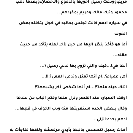
مريم،وودعت رسيل اخويها بالدموع والاحضان،وبعدها ذهب
محمود وترك مالك ومريم بمفردهم...
في سياره ادهم كانت تجلس بجانبه في خجل يتخلله بعض
الخوف
أما هو فأخذ ينظر اليها من حين لآخر لعله يتأكد من حديث
عقله...
أنها هي!...كيف والتي تزوج بها تدعي رسيل؟...
أهي عمياء؟..ام أنها تمثل وتدعي العمي؟!!!...
اتلك حيله منها؟!...ام أنها شخص آخر يشبهها؟!
اوقف السياره عند القصر ونزل منها وفتح الباب من عندها
وقال ببعض الحده استغربتها منه ودب الخوف في قلبها...
ادهم بحده:انزلي...
أخذت رسيل تتحسس جانبها بأيدي مرتعشه ولكنها تفاجأت به