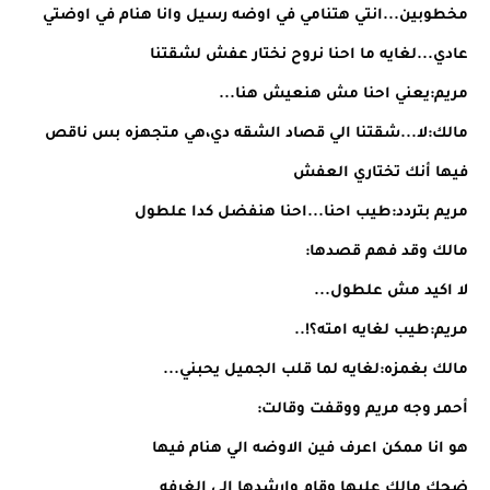
مخطوبين...انتي هتنامي في اوضه رسيل وانا هنام في اوضتي
عادي...لغايه ما احنا نروح نختار عفش لشقتنا
مريم:يعني احنا مش هنعيش هنا...
مالك:لا...شقتنا الي قصاد الشقه دي،هي متجهزه بس ناقص
فيها أنك تختاري العفش
مريم بتردد:طيب احنا...احنا هنفضل كدا علطول
مالك وقد فهم قصدها:
لا اكيد مش علطول...
مريم:طيب لغايه امته؟!..
مالك بغمزه:لغايه لما قلب الجميل يحبني...
أحمر وجه مريم ووقفت وقالت:
هو انا ممكن اعرف فين الاوضه الي هنام فيها
ضحك مالك عليها وقام وارشدها الي الغرفه