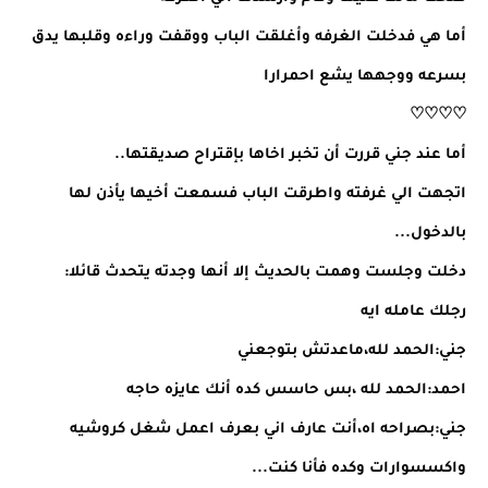
أما هي فدخلت الغرفه وأغلقت الباب ووقفت وراءه وقلبها يدق
بسرعه ووجهها يشع احمرارا
♡♡♡♡
أما عند جني قررت أن تخبر اخاها بإقتراح صديقتها..
اتجهت الي غرفته واطرقت الباب فسمعت أخيها يأذن لها
بالدخول...
دخلت وجلست وهمت بالحديث إلا أنها وجدته يتحدث قائلا:
رجلك عامله ايه
جني:الحمد لله،ماعدتش بتوجعني
احمد:الحمد لله ،بس حاسس كده أنك عايزه حاجه
جني:بصراحه اه،أنت عارف اني بعرف اعمل شغل كروشيه
واكسسوارات وكده فأنا كنت...