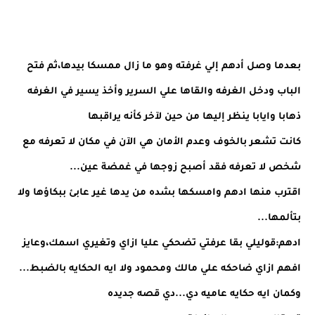
بعدما وصل أدهم إلي غرفته وهو ما زال ممسكا بيدها،ثم فتح
الباب ودخل الغرفه والقاها علي السرير وأخذ يسير في الغرفه
ذهابا وايابا ينظر إليها من حين لآخر كأنه يراقبها
كانت تشعر بالخوف وعدم الأمان هي الآن في مكان لا تعرفه مع
شخص لا تعرفه فقد أصبح زوجها في غمضة عين...
اقترب منها ادهم وامسكها بشده من يدها غير عابئ ببكاؤها ولا
بتألمها...
ادهم:قوليلي بقا عرفتي تضحكي عليا ازاي وتغيري اسمك،وعايز
افهم ازاي ضاحكه علي مالك ومحمود ولا ايه الحكايه بالضبط...
وكمان ايه حكايه عاميه دي...دي قصه جديده