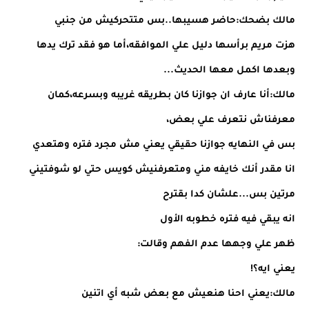
مالك بضحك:حاضر هسيبها..بس متتحركيش من جنبي
هزت مريم برأسها دليل علي الموافقه،أما هو فقد ترك يدها
وبعدها اكمل معها الحديث...
مالك:أنا عارف ان جوازنا كان بطريقه غريبه وبسرعه،كمان
معرفناش نتعرف علي بعض،
بس في النهايه جوازنا حقيقي يعني مش مجرد فتره وهتعدي
انا مقدر أنك خايفه مني ومتعرفنيش كويس حتي لو شوفتيني
مرتين بس...علشان كدا بقترح
انه يبقي فيه فتره خطوبه الأول
ظهر علي وجهها عدم الفهم وقالت:
يعني ايه؟!
مالك:يعني احنا هنعيش مع بعض شبه أي اتنين