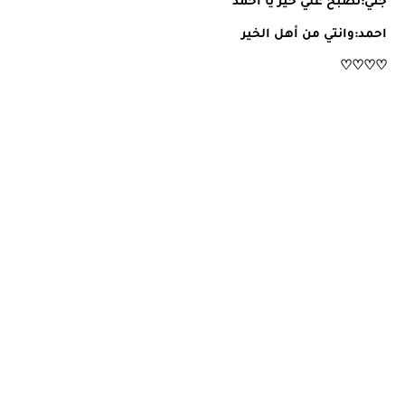
جني:تصبح علي خير يا أحمد
احمد:وانتي من أهل الخير
♡♡♡♡