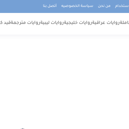
استخدام
من نحن
سياسة الخصوصيه
أتصل بنا
املة
روايات عراقية
روايات خليجية
روايات ليبية
روايات مترجمة
قيد كت