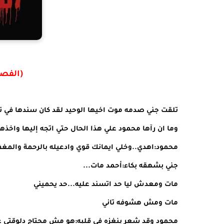
(الفص
تلقت جني صدمه موت اخيها الوحيد لقد كان سندها في ت
وما ان رآها محمود علي هذا الحال حتي اتجه إليها واخذه
محمود:اهدي..وخلي ايمانك قوي وادعيله بالرحمة والمغف
جني بشهقه بكاء:أحمد مات...
مات ومعدش ليا حد اتسند عليه...حد يحميني
مات ومش هشوفه تاني
محمود وقد شعر بنغزه في قلبه:هو مش محتاج دلوقتي غي