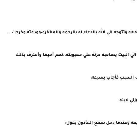
ه وتتوجه الي الله بالدعاء له بالرحمه والمغفره،وودعته وخرجت..
ي البيت يصاحبه حزنه علي محبوبته..نعم أحبها وأعترف بذلك
ف السبب فأجاب بسرعه:
ني لابنه
ه وعندما دخل سمع المأذون يقول: