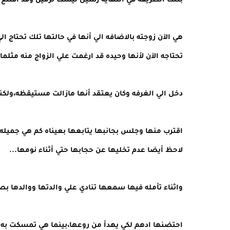
بتلك الطريقه في النهايه رسيل ليست نرمين وقد اقتنع 
هي الآن زوجته بالاضافه الي أنها في حالتها تلك تحتاج 
تحتاجه الآن لأنها وحيده قد ارغمت علي الزواج منه مثلما 
دخل الي الغرفه وكان يعتقد أنها مازالت مستيقظه،ولكنه 
اقترب منها وجلس بجانبها يتابعها بعيناه كم هي جميله
لاحظ أيضا عدم تخليها عن حجابها حتي أثناء نومها...
واثناء تأمله فيها سمعها تنادي علي والدتها ووالدها 
احتضنها ادهم لكي يهدأ من روعها،بينما هي تمسكت به