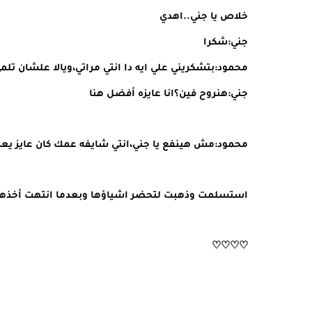
خلاص يا جني..اهدي
جني:شكرا
محمود:بتشكريني علي ايه دا انتي مراتي،ويالا علشان ت
جني:هنروح فين؟انا عايزه أفضل هنا
محمود:مش هينفع يا جني،انتي شايفه عمك كان عايز يعم
استسلمت وذهبت لتحضر اشياؤها وبعدما انتهت أخذها
♡♡♡♡