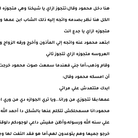
هنا دخل محمود وقال:تتجوز ازاي يا شيخنا وهي متجوزه ا
الكل هنا نظر بصدمه واتجه إليه ذلك الشاب ابن عمها وق
متجوزه ازاي يا جدع انت
ابتعد محمود عنه واتجه إلي المأذون وأخرج ورقه الزواج وم
العروسه متجوزه ازاي تتجوز تاني
وقام وذهب،أما جني فعندما سمعت صوت محمود خرجت مس
أن امسكه محمود وقال:
ايدك متتمدش علي مراتي
عمها:بقا تتجوزي من ورانا..ويا تري الجوازه دي من وري اخ
محمود:انا مسمحلكش تتكلم عنها بالشكل دا أحمد الله ي
علي سنه الله ورسوله،وأظن مفيش داعي لوجودكم دلوقت
خرجو جميعا وهم يتوعدون لهم،أما هو فقد التفت لها وجد