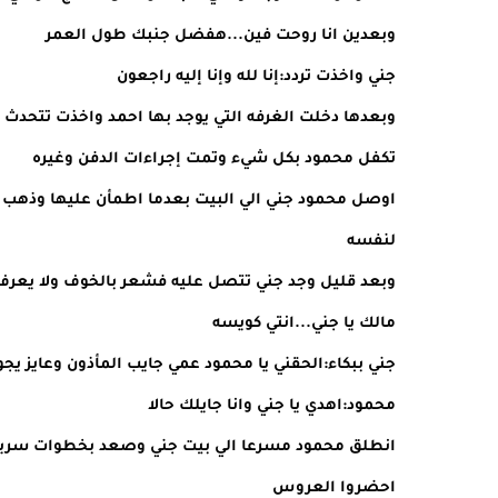
وبعدين انا روحت فين...هفضل جنبك طول العمر
جني واخذت تردد:إنا لله وإنا إليه راجعون
وبعدها دخلت الغرفه التي يوجد بها احمد واخذت تتحدث مع
تكفل محمود بكل شيء وتمت إجراءات الدفن وغيره
اوصل محمود جني الي البيت بعدما اطمأن عليها وذهب ال
لنفسه
وبعد قليل وجد جني تتصل عليه فشعر بالخوف ولا يعر
مالك يا جني...انتي كويسه
جني ببكاء:الحقني يا محمود عمي جايب المأذون وعايز يجوز
محمود:اهدي يا جني وانا جايلك حالا
انطلق محمود مسرعا الي بيت جني وصعد بخطوات سريع
احضروا العروس