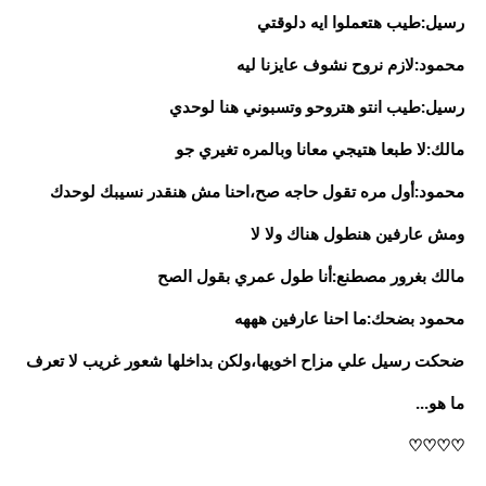
رسيل:طيب هتعملوا ايه دلوقتي
محمود:لازم نروح نشوف عايزنا ليه
رسيل:طيب انتو هتروحو وتسبوني هنا لوحدي
مالك:لا طبعا هتيجي معانا وبالمره تغيري جو
محمود:أول مره تقول حاجه صح،احنا مش هنقدر نسيبك لوحدك
ومش عارفين هنطول هناك ولا لا
مالك بغرور مصطنع:أنا طول عمري بقول الصح
محمود بضحك:ما احنا عارفين هههه
ضحكت رسيل علي مزاح اخويها،ولكن بداخلها شعور غريب لا تعرف
ما هو...
♡♡♡♡