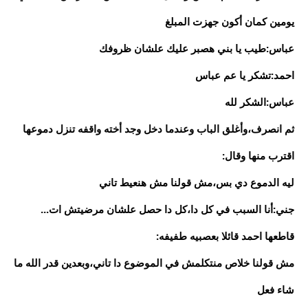
يومين كمان أكون جهزت المبلغ
عباس:طيب يا بني هصبر عليك علشان ظروفك
احمد:تشكر يا عم عباس
عباس:الشكر لله
ثم انصرف،وأغلق الباب وعندما دخل وجد أخته واقفه تنزل دموعها
اقترب منها وقال:
ليه الدموع دي بس،مش قولنا مش هنعيط تاني
جني:أنا السبب في كل دا،كل دا حصل علشان مرضيتش ات...
قاطعها احمد قائلا بعصبيه طفيفه:
مش قولنا خلاص منتكلمش في الموضوع دا تاني،وبعدين قدر الله ما
شاء فعل