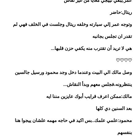
عمر:يبقي تييجي معايا من غير نقاش
ريتال:حاضر
وتوجه عمر إلي سيارته وخلفه ريتال وجلست في الخلف فهي لم
تقدر ان تجلس بجانبه
هي لا تريد أن تقترب منه يكفي حزن قلبها...
♡♡♡♡
وصل مالك الي البيت وعندما دخل وجد محمود ورسيل جالسين
ينتظرونه،فجلس معهم وبدأ النقاش...
مالك:ممكن اعرف قرايب أبوك عايزين مننا ايه
بعد السنين دي كلها
محمود:علمي علمك..بس اكيد في حاجه مهمه علشان ييجوا هنا
بنفسهم