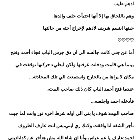
ادهم:طيب
وهم باللحاق بها إلا أنها اختبأت خلف والدها
حينها ابتسم شريف لادهم لإخراج أخته من حالتها
♡♡♡♡
أما عن جني كانت جالسه الي ان دق جرس الباب فجاء أحمد وفتح
بينما هي قامت ودخلت غرفتها ولكن لبطيء حركتها توقفت في
مكان لا يراها من بالخارج واستمعت الي تلك المحادثه...
عندما فتح أحمد الباب كان ذلك صاحب البيت،
فأدخله احمد واجلسه...
صاحب البيت:شوف يا بني الي اوله شرط اخره نور وانت لما جيت
تأجر الشقه انا وافقت ولانك زي ابني،بس انت عارف الظروف
احمد:عارف يا عم عباس،وأنا ان شاء الله مش هتأخر عن كدا،اديني