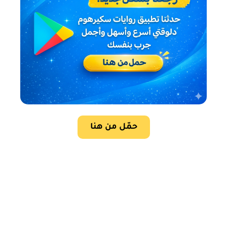
حمّل من هنا