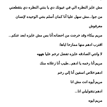
مش عايز النظره الي في عيونك دي يا بنتي النظره دي بتقطعني
من جوا...مش سهل عليا أنا كمان أسلم بنتي الوحيده لإنسان
معرفوش
مريم ببكاء وقد خرجت من احضانه:أنا بس مش عايزه ابعد عنكم...
اقترب ادهم منها ممازحا اياها:
لا وانتي الصادقه عايزه تفضل ترخم عليا هههه
مريم:أنا رخمه يا ادهم...طيب أنا زعلانه منك
ادهم:خلاص اسفين أنا إلي رخم
مريم:أيوه انت مش انا
ادهم:بتقوليلي انا...
مريم:ايوه