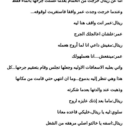
أما عن ريتال خرجت من الحمام بعدما غسلت جرحها بالماء فقط
وعندما خرجت وجدت عمر وافقا فاستغربت لوقوفه...
ريتال:عمر انت واقف هنا ليه
عمر:علشان اعالجلك الجرج
ريتال:مفيش داعي انا لما أروح هعمله
عمر:مينفعش....انا هعملهولك
واتي بعلبه الاسعافات الاوليه وجعلها تجلس وقام بتعقيم جرحها...كل
هذا وهي تنظر إليه بدموع...وما ان انتهي حتي قامت من مكانها
وذهبت عند والدتها بعدما شكرته
ريتال:ماما بعد إذنك عايزه اروح
سلوي:ليه يا ريتال،خليكي قاعده معانا
ريتال:اسفه يا خالتو اصلي مرهقه من الشغل