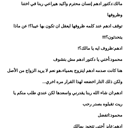
مالك:دكتور ادهم إنسان محترم واكيد هيراعي ربنا في اختنا
وظروفها
توقف ادهم عند كلمه ظروفها ايعقل ان تكون بها عيبا؟! عن ماذا
يتحدثون؟!!!
ادهم:ظروف ايه يا مالك؟!
محمود:أختي يا دكتور ادهم مش بتشوف
هنا كانت صدمه ادهم ايتزوج بعمياء،هو نعم لا يريد الزواج من الأصل
ولكن ذلك التار اخضعه لهذا القرار مره اخري...
ادهم:ان شاء الله ربنا يقدرني واسعدها لكن عندي طلب منكم يا
ريت تقبلوه بصدر رحب
محمود:اتفضل
ادهم:عايز أختي تتجوز بمالك