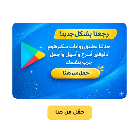
حمّل من هنا