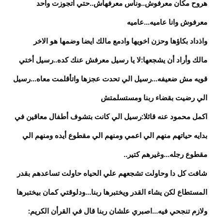
هروح مكان معرفوش..وناس معرفهاش..حتي اتجوزت واحد
معرفوش وانا عاميه...عاميه
واذداد بكاؤها وحزن اخويها وادمع مالك ايضا وضمها هو الاخر
مالك وأراد أن يشجعها:لا يا رسيل معرفش عنك كده..رسيل أختي
قويه مش ضعيفه...رسيل الي تحدت عجزها واتأقلمت معاه...رسيل
الي رضيت بقضاء ربنا ومستسلمتش
اكمل محمود عنه قائلا:رسيل الي كانت بتشوف أطفال معاقين في
بدايه حياتهم منهم الي اعمي ومنهم الي مقطوع أيده ومنهم الي
مقطوع رجله...وغيرهم كتير..
شافت كل دا وحاولت تشجعهم علي الحياه حاولت تساعدهم بقدر
المستطاع لكن يشاء القدر ويختبرها ربنا...ودلوقتي كمان بيختبرها
ولازم تنجحي فيه...اصبري علشان ربنا قال في القرأن الكريم: