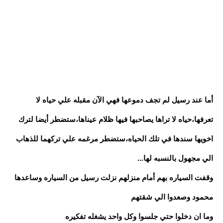
أما عند رسيل لم تجف دموعها فهي الآن مقبله علي حياه لا
تعرفها،حياه لا تراها يصاحبها فيها ظلام عيناها،ستضطر أيضا لترك
اخويها سندها في تلك الحياه،ستضطر مرغمه علي تركهما للذهاب
الي مجهول بالنسبه لها...
وقفت السياره بهم أمام منزلهم نزلت رسيل من السياره وساعدها
محمود وصعدوا الي شقتهم
وما ان دخلوا حتي جلسوا وكل واحد يشغله تفكيره