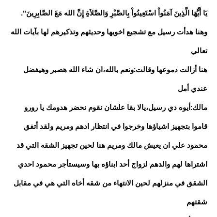
يَا أَيُّهَا الَّذِينَ آمَنُواْ اسْتَعِينُواْ بِالصَّبْرِ وَالصَّلاَةِ إِنَّ الله مَعَ الصَّابِرِينَ".
وهنا هدأت رسيل مع تشجيع اخويها وحديثهم وتذكيرهم لها بآيات الله
تعالي
هنا أزالت دموعها وقالت:ونعم بالله،ان شاء الله هصبر وهيفضل
عندي أمل
مالك:أيوه دي رسيل،يالا بقا علشان نقوم نحضر هدومك يا رورو
قاموا بتجهيز اشياؤها وخرجوا في انتظار ادهم ومريم ولقد أتفق
محمود علي ان يعيش مالك ومريم هنا لحين تجهيز الشقه التي قد
اشتراها لهم والدهم لزواج أحد ابناؤه بها وسيستأجر محمود احدي
الشقق في منزلهم لحين الانتهاء من شقه أخاه التي هي في مقابل
شقتهم