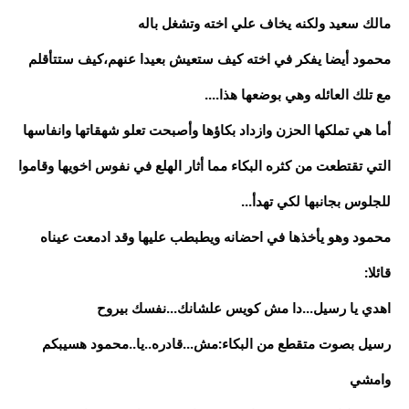
مالك سعيد ولكنه يخاف علي اخته وتشغل باله
محمود أيضا يفكر في اخته كيف ستعيش بعيدا عنهم،كيف ستتأقلم
مع تلك العائله وهي بوضعها هذا....
أما هي تملكها الحزن وازداد بكاؤها وأصبحت تعلو شهقاتها وانفاسها
التي تقتطعت من كثره البكاء مما أثار الهلع في نفوس اخويها وقاموا
للجلوس بجانبها لكي تهدأ...
محمود وهو يأخذها في احضانه ويطبطب عليها وقد ادمعت عيناه
قائلا:
اهدي يا رسيل...دا مش كويس علشانك...نفسك بيروح
رسيل بصوت متقطع من البكاء:مش...قادره..يا..محمود هسيبكم
وامشي