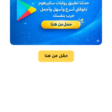
حمّل من هنا