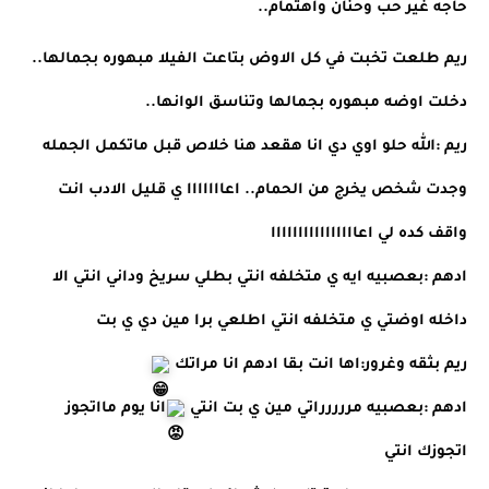
حاجه غير حب وحنان واهتمام..
ريم طلعت تخبت في كل الاوض بتاعت الفيلا مبهوره بجمالها.. 
دخلت اوضه مبهوره بجمالها وتناسق الوانها.. 
ريم :الله حلو اوي دي انا هقعد هنا خلاص قبل ماتكمل الجمله 
وجدت شخص يخرج من الحمام.. اعااااااا ي قليل الادب انت 
واقف كده لي اعاااااااااااااااا
ادهم :بعصبيه ايه ي متخلفه انتي بطلي سريخ وداني انتي الا 
داخله اوضتي ي متخلفه انتي اطلعي برا مين دي ي بت 
ريم بثقه وغرور:اها انت بقا ادهم انا مراتك 
ادهم :بعصبيه مررررراتي مين ي بت انتي 
انا يوم مااتجوز 
اتجوزك انتي 