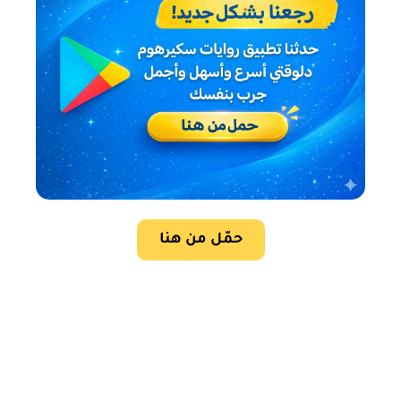
حمّل من هنا