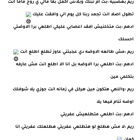
ريم بعصبيه :بت ام تبتك وبلاش اكمل بقا مالي ي روح ماما انت 
تطول اصلا انت تجمد ربنا كل يوم اني وافقت عليك 
ادهم :بت متخلنيش افقد اعصابي عليكي اطلعي برا الاوضتي 
احسلك 
ريم :مش طالعه الاوضه دي عجبتني عاوز تطلع اطلع انت 
ادهم :بت اطلعي برا الاوضه بل انا الا اطلع انت مش عارفه 
بتكلمي مين 
ريم :واللهي هتكون مين هركل في زمانه انت جوزي يلا شوفلك 
اوضه تنام فيها يلا 
ادهم :بت اطلعي متطلعيش عفريتي 
ريم :لا مش هطلع لو هتطلعي عفريتي هطلعلك عفريتي انا 
كمان 