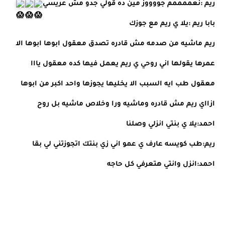
ريم :نعممممم جووووز مين ده قولي جدو مش عريسي
بابا ريم :يلا ي ريم مع جوزك 
ريم ماشيه من صدمه مش قادره تصدق معقول ابوها ابوها الا 
عمرها يقولها اني روحي ي ريم يعمل فيها كده معقول يااا 
معقول طب ايه السبب الا يخليها يجوزها واحد اكبر من ابوها 
ازااي ريم مش قادره وماشيه ورا وخلاص ماشيه بل روح 
احمد:يلا ي بنتي انزلي وصلنا 
ريم:طب كويسه عارف ي عمو اني زي بنتك اتجوزتني لي بقا 
احمد:انزل وانتي هتعرفي كل حاجه 