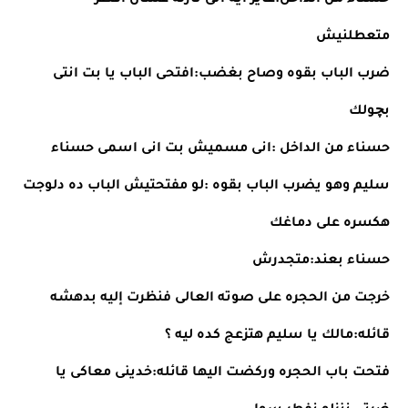
حسناء من الداخل:عايز ايه انى نازله عشان افطر 
متعطلنيش
ضرب الباب بقوه وصاح بغضب:افتحى الباب يا بت انتى 
بچولك
حسناء من الداخل :انى مسميش بت انى اسمى حسناء
سليم وهو يضرب الباب بقوه :لو مفتحتيش الباب ده دلوجت 
هكسره على دماغك
حسناء بعند:متجدرش
خرجت من الحجره على صوته العالى فنظرت إليه بدهشه 
قائله:مالك يا سليم هتزعج كده ليه ؟
فتحت باب الحجره وركضت اليها قائله:خدينى معاكى يا 