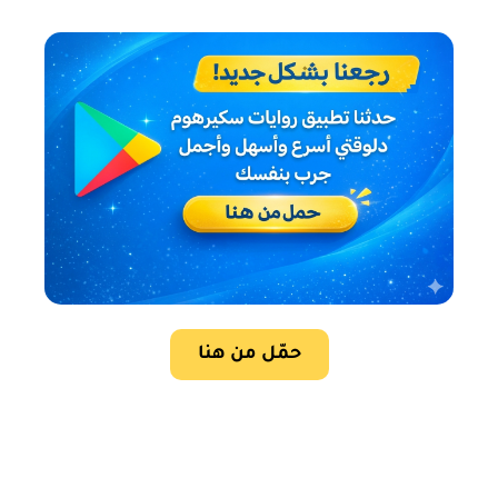
حمّل من هنا