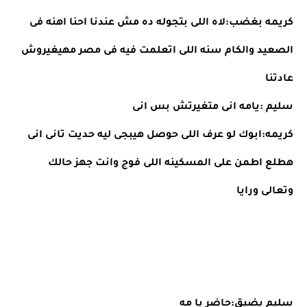
كريمه بغضب:لاه اللى بتجوله ده مش عندنا احنا اهنه فى 
الصعيد والكام سنه اللى اتعلمت فيه فى مصر مهيغيروش 
عادتنا
سليم :يامه انى متغيرتش بس انى
كريمه:ابوك لو عرف اللى حوصل هيبجى ليه حديت تانى انى 
هطلع اطمن على المسكينه اللى فوج وانت جهز حالك 
وتعالى ورايا
سليم بضيق:حاضر يا مه