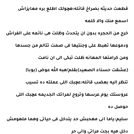
قطعت حديثه بصراخ قائله:هچولك اطلع بره معايزاش 
اسمع منك والا كلمه
خرج من الحجره بدون ان يتحدث وظلت هى نائمه على الفراش 
ودموعها تهبط على وجنتيها فى صمت تتالم من جسدها 
ومن كرامتها المهانه ظلت تبكى الى ان نامت
(عشقت حسناء الصعيد)بقلم/هبه الله عوض (بوبا)
تنظر اليه بعضب قائله:عچبك اللى عملته ده تسيب 
عروستك يوم عرسها وتروح لمراتك الجديمه عچبك اللى 
حوصل ده
سليم:ياما انى مهحبش حد يتدخل فى حياتى وهما ملهومش 
دخل هيه بجت مراتى وانى حر