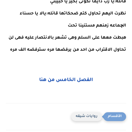
قائله:يا رب دايما تكونى بخير يا حبيبتي
نظرت اليهم تحاول كتم ضحكاتها قائله:يالا يا حسناء 
الچماعه زمنهم مستنينا تحت
هبطت معها على السلم وهى تشعر بالانتصار عليه فهى لن 
تحاول الاقتراب من احد من يرفضها مره سترفضه الف مره 
الفصل الخامس من هنا
روايات شيقه