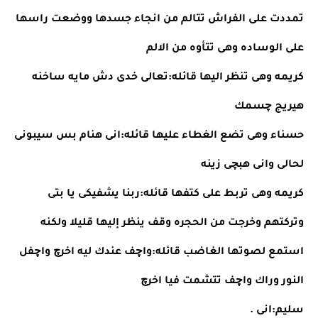
تمددت على الفراش تتالم من انجاء جسدها ووضعت راسها 
على الوساده وهى تتأوه من الالم
كريمه وهى تنظر اليها قائله:تعالى خدى دش مايه ساخنه 
هيريج چسمك
حسناء وهى تضع الغطاء عليها قائله:انى هنام بس سيبونى 
لحالى وانى هبچى زينه
كريمه وهى تربط على كتفها قائله:ربنا يشفيكى يا بتى
وتركتهم وخرجت من الحجره وقف ينظر إليها قليلا ولكنه 
استمع لصوتها الغاضب قائله:واچف عندك ليه اخرچ واچفل 
النور وراك واچف تتشمت فيا اخرچ
سليم:انى .