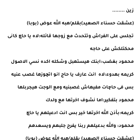
زين ........
(عشقت حسناء الصعيد)بقلم/هبه الله عوض (بوبا)
تجلس على الفراش وتتحدث مع زوجها قائله:لاه يا حاچ كانى 
محكتلكش على حاجه
محمود بغضب:ابنك هيستهبل وشكله اكده نسي الاصول
كريمه بهدوء:لاه  انت عارف يا حاج انو اتچوزها غصب عنيه 
بس فى حاچات مفيهاش غصبنيه ومع الوجت هيجربلها
محمود بتفكير:اما نشوف اخرتها مع ولدك
كريمه:بأذن الله اخرتها خير بس انت ادعيلهم يا حاچ
محمود: والله بدعيلهم ربنا يفرح جلبهم ويسعدهم
(عشقت حسناء الصعيد) بقلم/هبه الله عوض (بوبا)