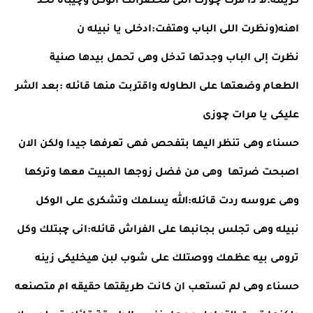
كريمه:لا دا مرت چوزك اللى محضرالك الوكل وچيباه لحد 
اهنه(ونظرت اللى الباب وهتفت:ادخلى يا نبيله ن
نظرت إلى الباب وجدتها تدخل وهى تحمل بيدها صنية 
الطعام وضعتها على الطاوله واقتربت منها قائله :بعد الشر 
عليكى يا مرات چوزى
حسناء وهى تنظر اليها بتفحص فهى تعرفها جيدا ولكن الان 
اصبحت ضرتها  وهى من فضل زوجها المبيت معها وتركها 
وهى عروسه ردت قائله:الله يسلمك وتشكرى على الوكل
نبيله وهى تجلس بجانبها على الفراش قائله:انى چبتلك وكل 
ترومى بيه عظمك ووصتلك على شوب لبن هيخليكى زينه
حسناء وهى لم تستعب ان كانت طريقتها حقيقه ام متصنعه 