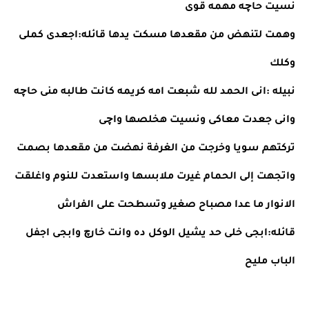
نسيت حاچه مهمه قوى
وهمت لتنهض من مقعدها مسكت يدها قائله:اجعدى كملى 
وكلك
نبيله :انى الحمد لله شبعت امه كريمه كانت طالبه منى حاچه 
وانى جعدت معاكى ونسيت هخلصها واچى
تركتهم سويا وخرجت من الغرفة نهضت من مقعدها بصمت 
واتجهت إلى الحمام غيرت ملابسها واستعدت للنوم واغلقت 
الانوار ما عدا مصباح صغير وتسطحت على الفراش 
قائله:ابجى خلى حد يشيل الوكل ده وانت خارچ وابجى اجفل 
الباب مليح