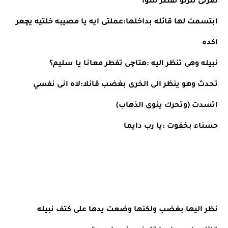
ضرتى ننزلو نفطر سوا
ابتسمت لها قائله بداخلها:عملتى ايه يا مصيبه خلتيه يچعر 
اكده
نبيله وهى تنظر اليه :هتاچى تفطر معانا يا سليم؟
تحدث وهو ينظر الى الخرى بغضب قائلا:لاه انى نفسي 
اتسدت (وتحرك ينوى الذهاب)
حسناء بخفوت :يا رب دايما
نظر اليها بغضب ولكنها وضعت يدها على كتف نبيله 