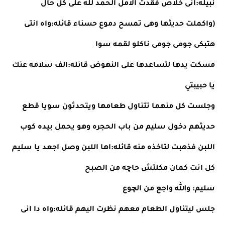
نبيله:انى خلاص فقدت الامل الحمد لله على كل حال 
(واكملت حديثها وهى تمسح دموع حسناء قائله:واه انتى 
هتبكى جومى جومى ناكلو لقمه سوا
مسكت يدها لتساعدها على النهوض قائله:الف سلامه عنك 
يا حبيبتي
وجلست كل منهما تتناول طعامها ويتحدثون سويا قطع 
حديثهم دخول سليم من باب الحجره وهو يحمل بيده كوب 
اللبن فذهبت لتاخذه منه قائله:اها اللبن وصل اجعد يا سليم 
كل انت كمان مكلتش حاچه من الصبح
سليم: والله واجع من الچوع
جلس ليتناول الطعام معهم نظرت اليهم قائله:واه دا انى 