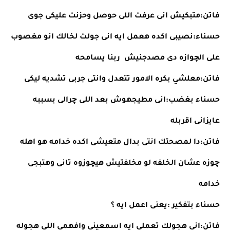
فاتن:متبكيش انى عرفت اللى حوصل وحزنت عليكى جوى
حسناء:نصيبى اكده هعمل ايه انى جولت لخالك انو مغصوب 
على الچوازه دى مصدجنيش  ربنا يسامحه
فاتن:معلشي بكره الامور تتعدل وانتى جربى تشديه ليكى
حسناء بغضب:انى مطيجهوش بعد اللى چرالى بسببه 
عايزانى اقربله
فاتن:دا لمصحتك انتى بدال متعيشى اكده خدامه هو اهله 
چوزه عشان الخلفه لو مخلفتيش هيچوزوه تانى وهتبجى 
خدامه
حسناء بتفكير :يعنى اعمل ايه ؟
فاتن:انى هجولك تعملى ايه اسمعينى وافهمى اللى هجوله 