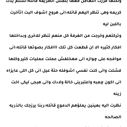
ولكنها قررت التعامل معها بنفس الطريقة قائله:تسلم يدك
كريمه وهى تنظر اليهم قائله:انى هروح اشوف البت اتأخرت 
باللبن ليه
وتركتهم وخرجت من الغرفة كل منهم تنظر للاخرى وبداخلها 
افكار كثيره الا ان قطعت كل تلك ااافكار بصوتها قائله:انى 
موافجه على چوازه انى مهخلفش عملت عمليات كتير وكلها 
فشلت وانى كنت نفسي اشوفله حتة عيل انى كل اللى عايزاه 
انى اكون چمبه واعتبرينى خالة ولادك وانى هبجى ليكى اخت 
زينه
نظرت اليه بعينين يملؤهم الدموع قائله:ربنا يرزجك بالذريه 
الصالحه