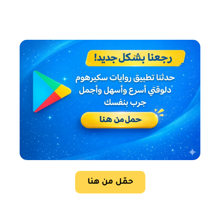
حمّل من هنا