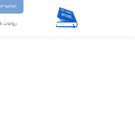
اتفاقية ال
روايات ك