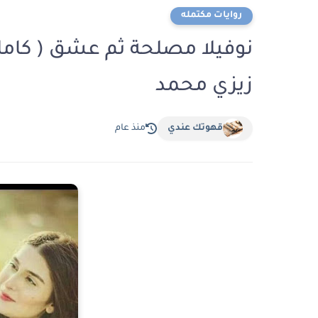
روايات مكتمله
نوفيلا مصلحة ثم عشق ( كاملة
زيزي محمد
قهوتك عندي
منذ عام