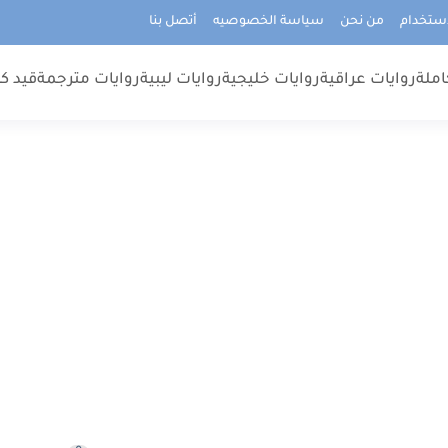
استخدام
من نحن
سياسة الخصوصيه
أتصل بنا
املة
روايات عراقية
روايات خليجية
روايات ليبية
روايات مترجمة
قيد كت