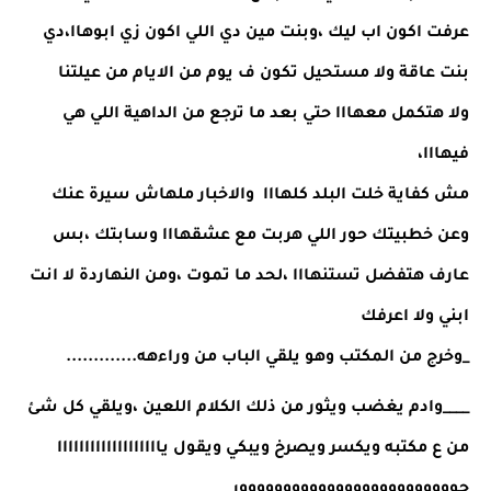
عرفت اكون اب ليك ،وبنت مين دي اللي اكون زي ابوهاا،دي 
بنت عاقة ولا مستحيل تكون ف يوم من الايام من عيلتنا 
ولا هتكمل معهااا حتي بعد ما ترجع من الداهية اللي هي 
فيهااا،
مش كفاية خلت البلد كلهااا  والاخبار ملهاش سيرة عنك 
وعن خطبيتك حور اللي هربت مع عشقهااا وسابتك ،بس 
عارف هتفضل تستنهااا ،لحد ما تموت ،ومن النهاردة لا انت 
ابني ولا اعرفك 
_وخرج من المكتب وهو يلقي الباب من وراءهه.............
____وادم يغضب ويثور من ذلك الكلام اللعين ،ويلقي كل شئ 
من ع مكتبه ويكسر ويصرخ ويبكي ويقول يااااااااااااااااااا 
حووووووووووووووووووووووووور 