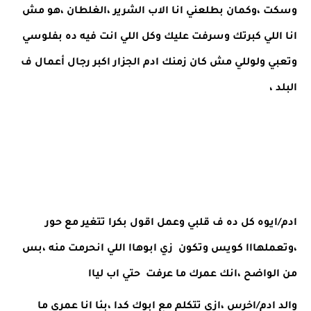
وسكت ،وكمان بطلعني انا الاب الشرير ،الغلطان ،هو مش 
انا اللي كبرتك وسرفت عليك وكل اللي انت فيه ده بفلوسي 
وتعبي ولوللي مش كان زمنك ادم الجزار اكبر رجال أعمال ف 
البلد ،
ادم/ايوه كل ده ف قلبي وعمل اقول بكرا تتغير مع حور 
،وتعملهااا كويس وتكون  زي ابوهاا اللي انحرمت منه ،بس 
من الواضح ،انك عمرك ما عرفت  حتي اب لياا 
والد ادم/اخرس ،ازي تتكلم مع ابوك كدا ،بئا انا عمري ما 