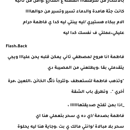
بالانتحار من شرفتهااا المطلة ع الشارع ،واقل من ثانية 
كانت جثة هامدة والدماء تسير وتسير من حوالهاااا 
الام ببكاء هستيري /ليه يبنتي ليه كدا ي فاطمة حرام 
عليكي،عملتي ف نفسك كدا ليه 
Flash،Back
فاطمة انا هروح لمصطفي تاني يمكن قلبه يحن عليااا ويجي 
يتقدملي بقا ،ويطلعني من المصيبة دي 
"وتذهب فاطمة لتستعطف ،وتترجأ ذلگ الخائن ،اللعين ،مرة 
أخري ".  وتطرق باب الشقة 
_اذا بمن تفتح صديقتهاااااا ،
فاطمة بصدمة /اي ده ي سحر بتعملي هنا اي 
سحر بلا مبالاة /وانتي مالك ي بت ،وجاية هنا ليه يحلوة 