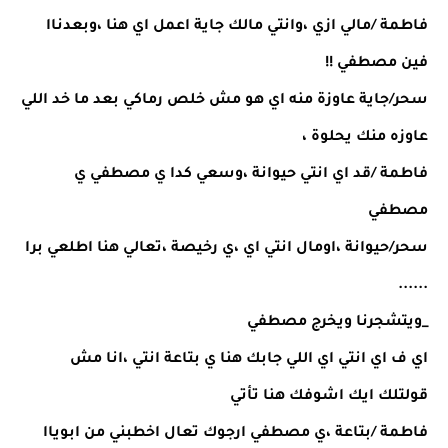
فاطمة /مالي ازي ،وانتي مالك جاية اعمل اي هنا ،وبعدناا 
فين مصطفي !!
سحر/جاية عاوزة منه اي هو مش خلص رماكي بعد ما خد اللي 
عاوزه منك يحلوة ،
فاطمة /قد اي انتي حيوانة ،وسعي كدا ي مصطفي ي 
مصطفي 
سحر/حيوانة ،اومال انتي اي ،ي رخيصة ،تعالي هنا اطلعي برا 
......
_ويتشجرنا ويخرج مصطفي 
اي ف اي انتي اي اللي جابك هنا ي بتاعة انتي ،انا مش 
قولتلك ايك اشوفك هنا تأتي 
فاطمة /بتاعة ،ي مصطفي ارجوك تعال اخطبني من ابوياا 