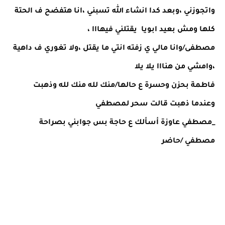
واتجوزني ،وبعد كدا انشاء الله تسبني ،انا هتفضح ف الحتة 
كلها ومش بعيد ابويا  يقتلني فيهااا ،
مصطفى/وانا مالي ي زفته انتي ما يقتل ،ولا تغوري ف داهية 
،وامشي من هنااا يلا يلا 
فاطمة بحزن وحسرة ع حالها/منك لله منك لله وذهبت 
وعندما ذهبت قالت سحر لمصطفي 
_مصطفي عاوزة أسألك ع حاجة بس جوابني بصراحة 
مصطفي /حاضر 