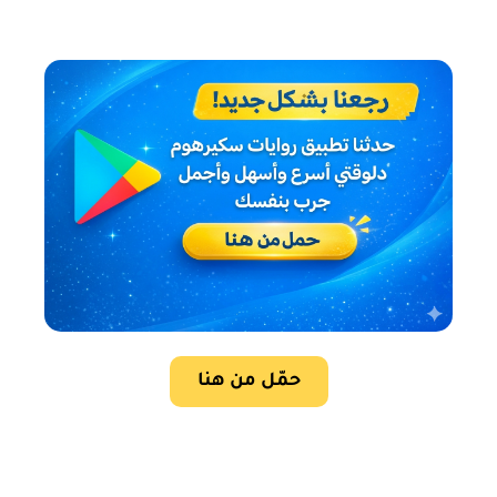
حمّل من هنا