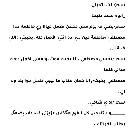
سحر/انت بتحبني 
_ايوه طبعا طبعا 
سحر/يعني ف يوم مش ممكن تعمل فيااا زي فاطمة كدا 
مصطفي /فاطمة مين دي ،ده انتي الأصل كله ،يحيبتي واللي 
ف قلبي 
سحر /يحيبيي مصطفي ،انا بحبك موت ،ونفسي اكمل معك 
حياتي كلها 
مصطفي  بخبث/وانا كمان ،طاب ما تيجي نكمل جوا بقا ولا 
اي ، 
سحر /اه ي شاقي ،
________ولا تفرحين كل الفرح هگذا،ي عزيزتي فسوف يضعگ 
بجانب اخواتك ،