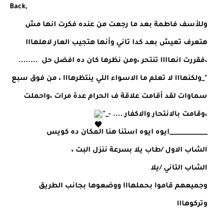
Back,
وللأسف فاطمة بعد ما رجعت من عنده فكرت انها مش 
هتعرف تعيش بعد كدا تاني وأنها هتجيب العار لاهلهااا 
،فقررت انهاااا تنتحر ،ومن نظرها كان ده افضل حل  ........
"_ولكنهااا لا تعلم ما الاسواء اللي ينتظرهااا ، من فوق سبع 
سماوات لقد أقامت علاقة ف الحرام عدة مرات ،واحملت 
،وقامت بالانتحار والاكفار .... -_"
_____________ايوه ايوه استنا هنا المكان ده كويس 
الشاب الاول /طاب يلا بسرعة ننزل البت ،
الشاب التاني /يلا 
وجميعهم قاموا بحملهااا ووضعوها بجانب الطريق 
وتركوهااا 