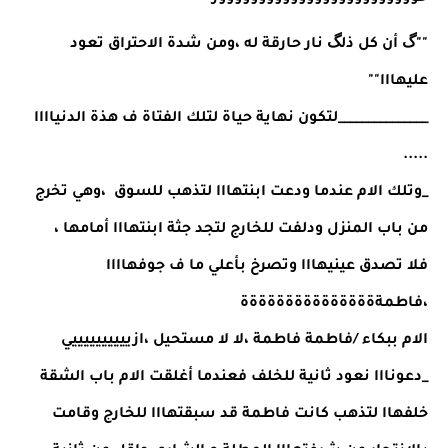
""گ أن كل ذلگ نار حارقة له ،ومن شدة الاحتراق تعود 
عليهااا""
_______________لتكون نهاية حياة لتلك الفتاة ف هذة الدنياااا 
.....
_وتلك الام عندما ودعت ابنتهااا لتذهب للسوق  ،وهي تخرج 
من باب المنزل ودلفت للخارج لتجد جثة ابنتهااا أمامها ،
فلا تصدق عينيهااا وتصرخ بأعلي ما ف جوفهاااا 
،فاطمةةةةةةةةةةةةةةةة 
الام ببكاء /فاطمة فاطمة ،لا لا مستحيل ،ازييييييييييي
_دعونااا نعود ثانية للخلف فعندما أغلقت الام باب الشقة 
خلفهاا لتذهب كانت فاطمة قد سبقتهااا للخارج وقامت 