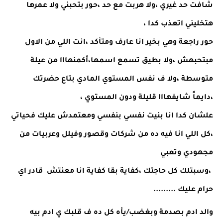
شافت حد غيري ،ولا هربت مع حد ،حور بتحبني ولا عمرها 
هتخليني اتعذب كدا ،
حور راجعة وهي بخير انا عارف ومتأكد ،انت اللي من الاول 
مبتحبهش ،ولا بطيق تسمع اسمها،أكمنهااا من عيلة 
متوسطة ،ولا ف نفس المستوي المادي بتاع حضرتك 
،دايماً شايفهااا قليلة ودون المستوي ،
علشان كدا انا بنيت نفسي بنفسي ومعتمدش عليك فحياتي 
،كل اللي انا فيه ده من شركات وقصور وفيلل وعربيات من 
مجهودي وتعبي
 ،وسبتلك كل حاجتك ،كفاية بقا كفاية انا معنتش  قادر اي 
حرام عليك .........
والد ادم بصدمة وبغضب/يأه كل ده ف قلبك ي ادم بيه 