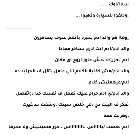
سارا/اوك .....
_ودلفوا للسيارة وذهبوا ...
_______________
_وهاا هو والد ادم يخبره بأنهم سوف يسافرون 
والد ادم/ادم انت لازم تسافر معانا 
ادم بحزن/لا ،مش عاوز اروح اي مكان 
والد ادم/مش كفاية الكلام اللي عامل يتقل ف الجرايد ده 
ادم/ميهمنيش كلام 
والد ادم/ي ادم حرام عليك تعمل ف نفسك كدا ،وتفضل 
تفكر ف البنت دي ،هي خلص سبتك ،وشفت حد غيرك 
،وهربت معه
ادم بغضب /باااااس باااااااااس ، حور مسبتنيش ولا عمرها 