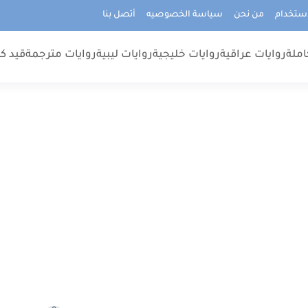
استخدام
من نحن
سياسة الخصوصيه
أتصل بنا
املة
روايات عراقية
روايات خليجية
روايات ليبية
روايات مترجمة
قيد كت