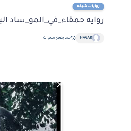
روايات شيقه
روايه حمقاء_في_المو_ساد ال
HAGAR
منذ بضع سنوات