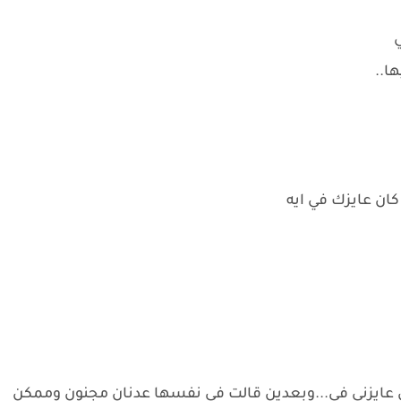
ي
ا..
ان عايزك في ايه
ان عايزني في...وبعدين قالت في نفسها عدنان مجنون وممكن