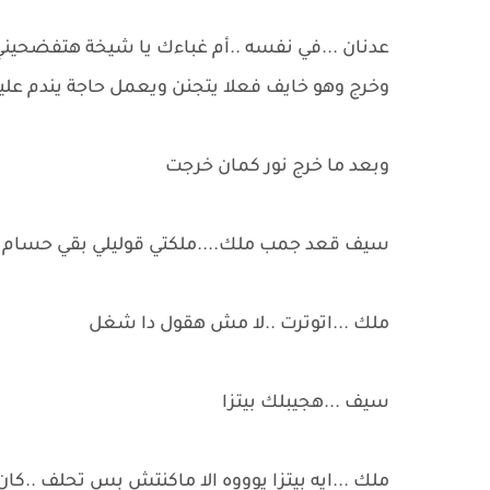
عدنان ...في نفسه ..أم غباءك يا شيخة هتفضحين
وخرج وهو خايف فعلا يتجنن ويعمل حاجة يندم عليه
وبعد ما خرج نور كمان خرجت
سيف قعد جمب ملك....ملكتي قوليلي بقي حسام ك
ملك ...اتوترت ..لا مش هقول دا شغل
سيف ...هجيبلك بيتزا
ملك ...ايه بيتزا يوووه الا ماكنتش بس تحلف ..ك