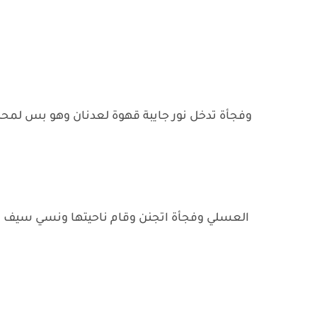
وفجأة تدخل نور جايبة قهوة لعدنان وهو بس لمحه
العسلي وفجأة اتجنن وقام ناحيتها ونسي سيف ومل