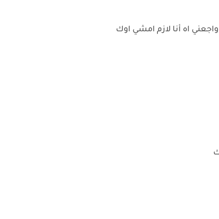
جعني اه أنا لازم امشي اوك
ك