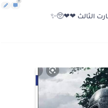
0
بارت الثالث ❤❤🥺✨