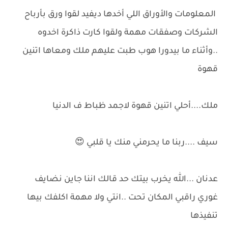
المعلومات والأوراق اللي أخدها ديفيد لقوا ورق بأرباح
الشركات وصفقات مهمة ولقوا كارت ذاكرة اخدوه
..وأثناء ما بيدورا هوب طبت عليهم ملك ومعاها اتنين
قهوة
ملك....أحلي اتنين قهوة لاجمد ظباط ف الدنيا
سيف ....ربنا ما يحرمني منك يا قلبي 😍
عدنان ...الله يخرب بيتك حد قالك اننا جاين نضايف
غوري راقبي المكان تحت ..انتي ولا مهمة اكلفك بيها
تنفيذها