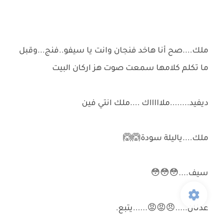
ملك....صح أنا هاخد فنجان وانت يا سيفو..فنج...وقبل
ما تكلم كلامها سمعت صوت هز اركان البيت
ديفيد........ملاااااك ....ملك انتي فين
ملك....ياليلة سودة🙆🙆
سيف....😳😳😳
عدنان.....😠😡😡......يتبع.