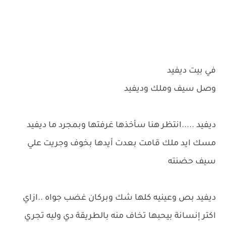
في بيت ديفيد
وصل سيف وملك وديفيد
ديفيد .....انتظر هنا سأخذها غرفتها وبمجرد ما ديفيد
مسك ايد ملك قامت بعدت أيدها بخوف وجريت علي
سيف حضنته
ديفيد بص وعينيه كلها شك وبركان غضب جواه ..ازاي
اكتر إنسانة بيحبها تخاف منه بالطريقة دي وليه تجري