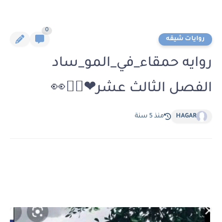
0
روايات شيقه
روايه حمقاء_في_المو_ساد
الفصل الثالث عشر❤🚶‍♀️👀
HAGAR
منذ 5 سنة