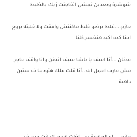
شوشرة وبعدين نمشي اتفاجئت زيك بالظبط
حازم....غلط برضو غلط ماكنتش وافقت ولا خليته يروح
احنا كده اكيد هنخسر كلنا
عدنان ...أنا اسف يا باشا سيف اتجنن وانا واقف عاجز
مش عارف اعمل ايه ..أنا قلت ملك هتودينا ف ستين
داهية