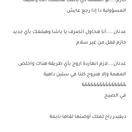
حازم.....لو المهمة دي باظت هحملك انت وسيف
المسؤولية دا إذا رجع عايش
عدنان ....أنا هحاول اتصرف يا باشا وهبلغك بأي جديد
حازم قفل من غير سلام
عدنان....لازم انهاردة اروح بأي طريقة هناك واخلص
المهمة وإلا هنروح كلنا في ستين داهية
&&&&&&&&&&&&&&&
في الصبح
ديفيدر راح لملك أوضتها لقاها نايمة