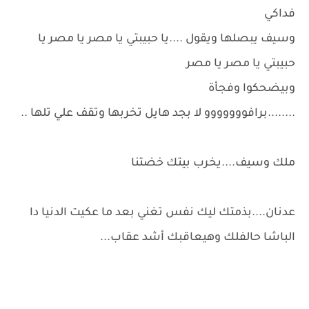
فداكي
وسيف يبصلها ويقول ....يا حبيبتي يا مصر يا مصر يا
حبيبتي يا مصر يا مصر
وبيضحكوا وفجأة
........برافووووووو لا بجد هايل تخربها وتقف علي تلها ..
ملك وسيف....يخرب بيتك خضتنا
عدنان....بذمتك ليك نفس تغني بعد ما عكيت الدنيا دا
الباشا حالفلك وهيعاقبك أشد عقاب...