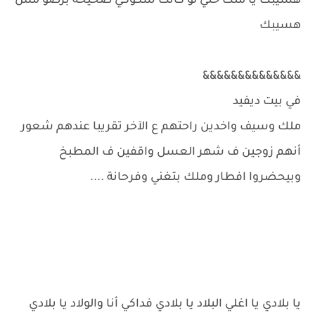
هسيبك يا ملك حتي لو كانت شكوكي صحيحة برضو مش
هسيبك
&&&&&&&&&&&&&&
في بيت ديفيد
ملك وسيف واخدين راحتهم ع الآخر تقريبا عندهم شعور
أنهم زوجين ف شهر العسل واقفين ف المطبخ
وبيحضروا افطار وملك بتغني وفرحانة ....
يا بلادي يا اغلي البلاد يا بلادي فداكي أنا والولاد يا بلادي