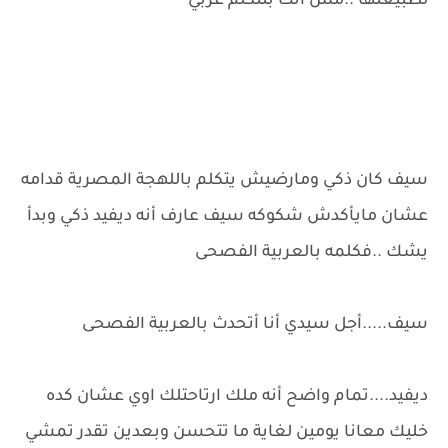
لطبيعتها ..مش انت بتتكلم عربي
سيف كان ذكي ومارضيش يتكلم باللهجة المصرية قدامه
عشان مايأكدش شكوكه سيف عارف أنه ديفيد ذكي وبدأ
يشك ..فكلمه بالعربية الفصحى
سيف.....أجل سيدي أنا أتحدث بالعربية الفصحى
ديفيد....تمام واضح أنه ملك ارتاحتلك اوي عشان كده
خليك معانا يومين لغاية ما تتحسن وبعدين تقدر تمشي