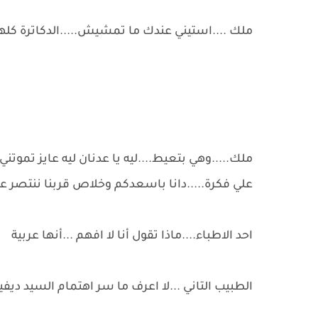
ملك ....استيني عندك ما تمشيش.....الدكاترة كلهم 
ملك.....وهي بتعيط....ليه يا عدنان ليه عايز تم
علي فكرة.....دانا باسعدكم وخلاص قربنا ننتصر ع
احد الاطباء....ماذا تقول أنا لا افهم ...أنها عربية
الطبيب التاني ...لا اعرف ما سر اهتمام السيد ديفيد