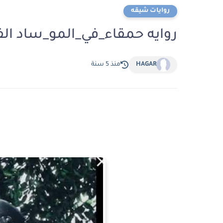
روايات شيقه
روايه حمقاء_في_المو_ساد الف
HAGAR
منذ 5 سنة