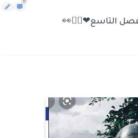
0
صل التاسع❤🚶‍♀️👀