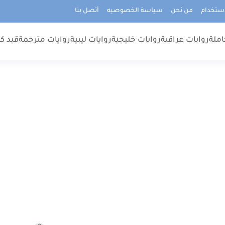
استخدام
من نحن
سياسة الخصوصيه
أتصل بنا
املة
روايات عراقية
روايات خليجية
روايات ليبية
روايات مترجمة
قيد كت