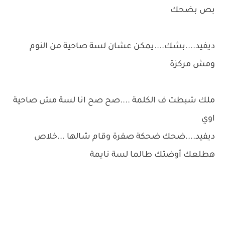
بص بضحك
ديفيد....بشك....يمكن عشان لسة صاحية من النوم
ومش مركزة
ملك شبطت ف الكلمة ....صح صح انا لسة مش صاحية
اوي
ديفيد....ضحك ضحكة صفرة وقام شالها ...خلاص
هطلعك أوضتك طالما لسة نايمة