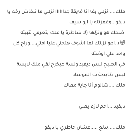
ملك.....نزلني بقا انا فايقة جداااااا نزلني ما تبقاش رخم يا
ديفو ..وغمزتله يا ابو سيف
ضحك هو ونزلها (لا شاطرة يا ملك بتعرفي تثبيته
🤣)..اهو نزلتك لما اشوف هتحني عليا امتي....وراح كل
واحد علي اوضته
في الصبح لبس ديفيد ولسة هيخرج لقي ملك لابسة
لبس ظابطة ف الموساد
ملك ....شالوم أنا جاية معاك
ديفيد....احم لازم يعني
ملك.....بدلع .....عشان خاطري يا ديفو