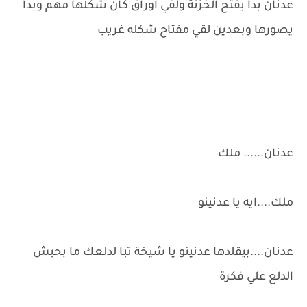
عدنان بدأ يفتح الخزنة ولقي اوراق كان شكلها مهم وبدأ
يصورها وبعدين لقي مفتاح شكله غريب
عدنان...... ملك
ملك....ايه يا عدنينو
عدنان....بيقلدها عدنينو يا شيخة تبا لدلعك ما بحبش
الدلع علي فكرة