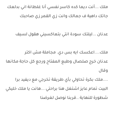
ملك ...أنت ديما كده كاسر نفسي أنا غلطانة اني بدلعك
جاتك داهية ف جمالك وانت زي القمر زي صاحبك
عدنان ...ليلتك سودة انتي بتعاكسيني هقول لسيف
ملك....اعكسك ايه بس دي. مجاملة مش اكتر
عدنان خرج صلصال وطبع المفتاح ورجع كل حاجة مكانها
وقال
....ملك بكرة تحاولي بأي طريقة تخرجي مع ديفيد برا
البيت تمام عايز اشتغل هنا براحتي ...هانت يا ملك خليكي
شطورة للنهاية ..قربنا نوصل لغرضنا