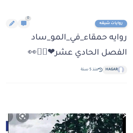
0
روايات شيقه
روايه حمقاء_في_المو_ساد
الفصل الحادي عشر❤🚶‍♀️👀
HAGAR
منذ 5 سنة