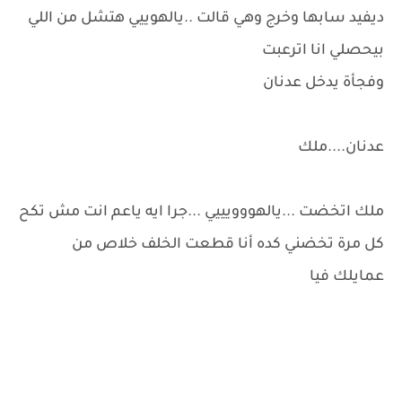
ديفيد سابها وخرج وهي قالت ..يالهوييي هتشل من اللي
بيحصلي انا اترعبت
وفجأة يدخل عدنان
عدنان....ملك
ملك اتخضت ...يالهووويييي ...جرا ايه ياعم انت مش تكح
كل مرة تخضني كده أنا قطعت الخلف خلاص من
عمايلك فيا