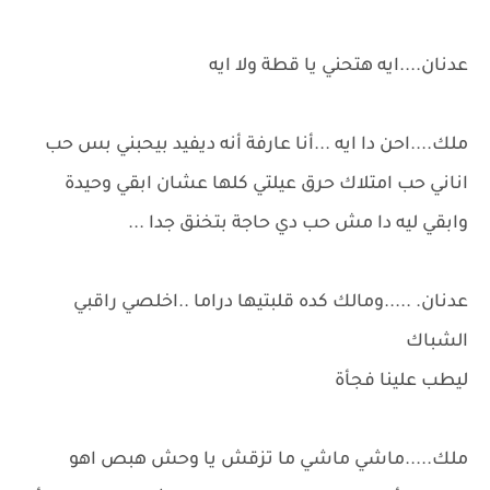
عدنان....ايه هتحني يا قطة ولا ايه
ملك....احن دا ايه ...أنا عارفة أنه ديفيد بيحبني بس حب
اناني حب امتلاك حرق عيلتي كلها عشان ابقي وحيدة
وابقي ليه دا مش حب دي حاجة بتخنق جدا ...
عدنان. .....ومالك كده قلبتيها دراما ..اخلصي راقبي
الشباك
ليطب علينا فجأة
ملك.....ماشي ماشي ما تزقش يا وحش هبص اهو