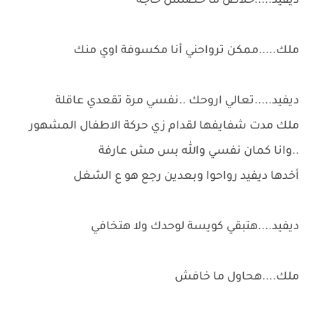
ديفيد.....خلاص ما حصلش حاجة
ملك.....ممكن ترواحني أنا مكسوفة اوي منك
ديفيد.....تعالي اروحك ..نفسي مرة تقعدي عاقلة
ملك مدت شفايفها لقدام زي حركة الاطفال المشهور
..وانا كمان نفسي والله بس مش عارفة
أخدها ديفيد رواحوا وبعدين رجع هو ع الشغل
ديفيد....هتبقي كويسة لوحدك ولا هتخافي
ملك....هحاول ما خافش