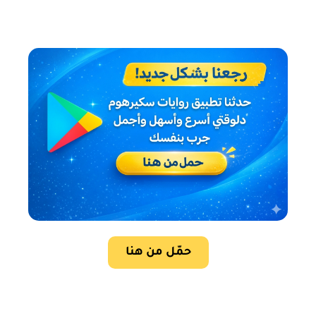
حمّل من هنا