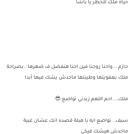
حياة ملك للخطر يا باشا
حازم ...واحنا روحنا فين احنا هنفضل ف ضهرها ..بصراحة
ملك بعفويتها وطيبتها ماحدش يشك فيها أبدا
ملك....احم اللهم زيدني تواضع 😎
سيف...تواضع ايه يا هبلة قصده انك عشان غبية
ماحدش هيشك فيكي