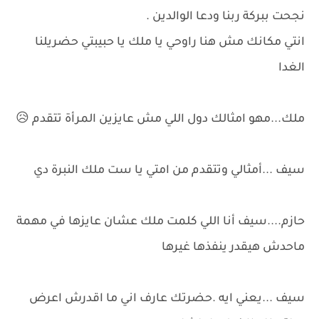
نجحت ببركة ربنا ودعا الوالدين .
انتي مكانك مش هنا راوحي يا ملك يا حبيبتي حضريلنا
الغدا
ملك...مهو امثالك دول اللي مش عايزين المرأة تتقدم 😥
سيف ...أمثالي وتتقدم من امتي يا ست ملك النبرة دي
حازم....سيف أنا اللي كلمت ملك عشان عايزها في مهمة
ماحدش هيقدر ينفذها غيرها
سيف ...يعني ايه .حضرتك عارف اني ما اقدرش اعرض