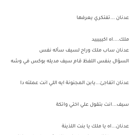
عدنان ...تفتكري يعرفها
ملك....اه اكيييييد
عدنان ساب ملك وراح لسيف سأله نفس
السؤال بنفس اللفظ قام سيف مديله بوكس في وشه
عدنان اتفاجئ...يابن المجنونة ايه اللي انت عملته دا
سيف...انت بتقول علي اختي واتكة
عدنان...اه يا ملك يا بنت اللذينة