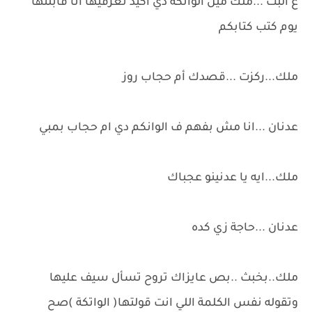
ع البت ...ملك مين الواتكة دي اكيد تعرفيها أنا قابلتها
يوم كتب كتابكم
ملك...ركزت ...قصدك أم حجاب روز
عدنان ...انا مش بفهم ف الوانكم دي ام حجاب بمبي
ملك...ايه يا عدنينو عجباك
عدنان ...حاجة زي كده
ملك..بخبث ..بص عايزاك تروح تسأل سيف عليها
وتقوله نفس الكلمة اللي انت قولتها( الواتكة )صح