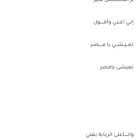
إنـي اغــنـي وأقــــــول
تعــيــشـــي يا مـــــصـر
تعيشى يامصر
وانـــــاعلى الربابة بغني