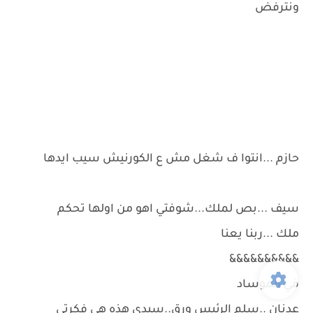
ونترفض
حازم ...انتوا ف شغل مش ع الكورنيش سيب ايدها
سيف ...بص لملك...شوفتي اهو من اولها تحكم
ملك ...ربنا يعنا
&&&&&&&&&&
في الموساد
عدنان ..سلم الرئيس ورق..سيدي هذه هي فكرتي