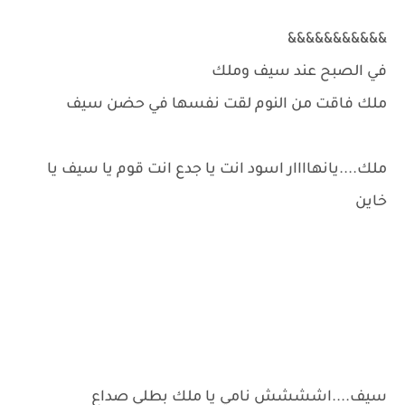
&&&&&&&&&&&
في الصبح عند سيف وملك
ملك فاقت من النوم لقت نفسها في حضن سيف
ملك....يانهاااار اسود انت يا جدع انت قوم يا سيف يا
خاين
سيف....اشششش نامي يا ملك بطلي صداع