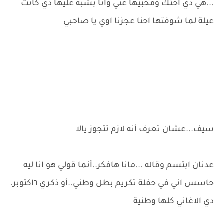
...هي دي اختك ومخبيها عني وانا بشبه عليها دي كانت
عيلة لما شوفتها احنا عجزنا اوي يا صاحبي
سيف...عشان تعرف أنه لازم تتجوز يالا
عدنان ابتسم وقاله ...مانا هافكر..أنما قولي هو انا ليه
حاسس اني في حفلة تكريم بطل وطني..أو ذكري ٦اكتوبر.
دي الاغاني كلها وطنية