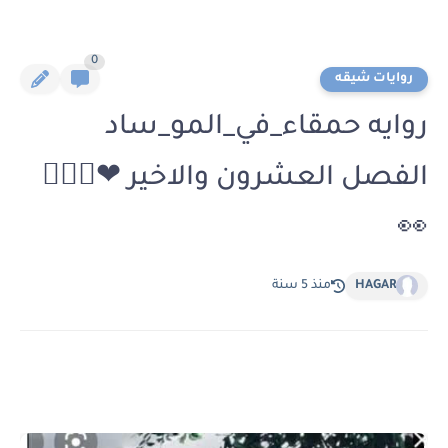
0
روايات شيقه
روايه حمقاء_في_المو_ساد
الفصل العشرون والاخير ❤🚶‍♀️✨
👀
HAGAR
منذ 5 سنة