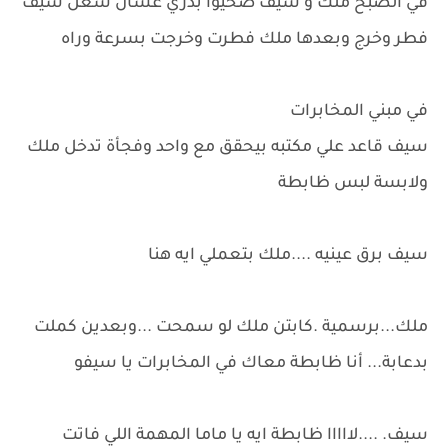
في الصبح ملك و سيف صحيوا بدري عشان شغل سيف
فطر وخرج وبعدها ملك فطرت وخرجت بسرعة وراه
في مبني المخابرات
سيف قاعد علي مكتبه بيحقق مع واحد وفجأة تدخل ملك
ولابسة لبس ظابطة
سيف برق عينيه ....ملك بتعملي ايه هنا
ملك...برسمية .كابتن ملك لو سمحت ...وبعدين كملت
بدعابة... أنا ظابطة معاك في المخابرات يا سيفو
سيف. ....لااااا ظابطة ايه يا ماما المهمة اللي فاتت