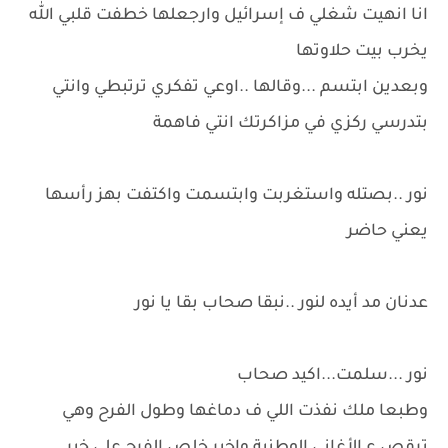
انا انهيت شغلي ف إسرائيل وارجعلها خطفت قلبي الله
يخرب بيت حلاوتها
وبعدين ابتسم ...وقالها ..اوعي تفكري ترتبطي وانتي
بتدرسي ركزي في مزاكرتك انتي فاهمة
نور ..بصتله واستغربت وابتسمت واكتفت بهز رأسها
يعني حاضر
عدنان مد أيده لنور ..نبقا صحاب بقا يا نور
نور ...سلمت...اكيد صحاب
وطبعا ملك نفذت اللي ف دماغها وطول الفرح وهي
ترقص ع الأغاني الوطنية واخير خلص الفرح علي خير