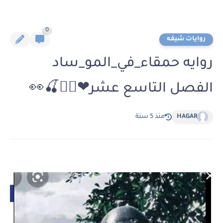
0
روايات شيقه
روايه حمقاء_في_المو_ساد
الفصل التاسع عشر❤🚶‍♀️🍒👀
HAGAR
منذ 5 سنة