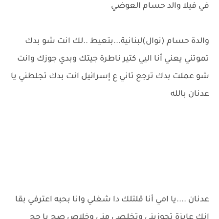
في فيلا والد حسام العوضي
والدة حسام (نوال)لبنانية...بتعيط ..لك انت شو بدك
تموتني يعني أنا اليي كتير ناطرة جيتك وبدي جوزك وانت
شو عملت بدك ترجع تاني ع إسرائيل انت بدك تجلطني يا
عدنان بالله
عدنان ....يا امي أنا قلتلك دا شغلي وانا بحبه اعترفي بقا
انك عايزة تجوزيني وتخلصي مني وخلاص صح يا حج