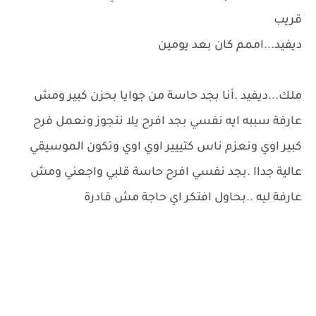
قريب
ديفيد...اممم كان بعد يومين
ملك...ديفيد .أنا بجد حاسة من جوايا بحزن كبير ومش
عارفة سببه ايه نفسي بجد افرح يلا نتجوز ونعمل فرح
كبير اوي ونعزم ناس كتييير اوي اوي وتكون الموسيقي
عالية جداا .بجد نفسي افرح حاسة قلبي واجعني ومش
عارفة ليه ..بحاول افتكر اي حاجة مش قادرة