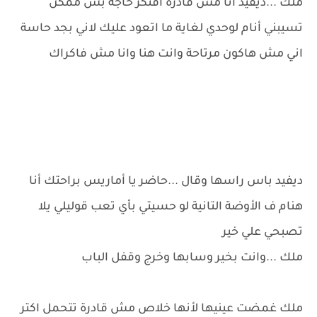
ملك ...ديفيد أنا مش قادرة افتكر حاجة بس ممكن
تسيبني أنام لوحدي لغاية ما اتعود عليك لاني بجد حاسة
اني مش هاكون مرتاحة وانت هنا وانا مش فاكراك
ديفيد باس راسها وقال ...حاضر يا أماريس براحتك أنا
هنام ف الأوضة التانية لو حسيتي بأي تعب قوليلي يلا
تصبحي علي خير
ملك ...وانت بخير وسابها وخرج وقفل الباب
ملك غمضت عينيها لأنها خلاص مش قادرة تتحمل اكتر