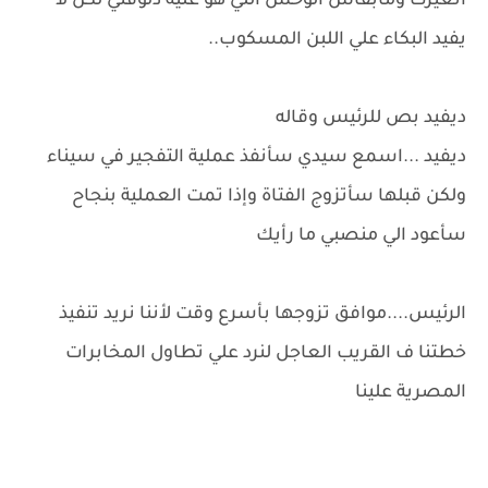
اتغيرت ومابقاش الوحش اللي هو عليه دلوقتي لكن لا
يفيد البكاء علي اللبن المسكوب..
ديفيد بص للرئيس وقاله
ديفيد ...اسمع سيدي سأنفذ عملية التفجير في سيناء
ولكن قبلها سأتزوج الفتاة وإذا تمت العملية بنجاح
سأعود الي منصبي ما رأيك
الرئيس....موافق تزوجها بأسرع وقت لأننا نريد تنفيذ
خطتنا ف القريب العاجل لنرد علي تطاول المخابرات
المصرية علينا