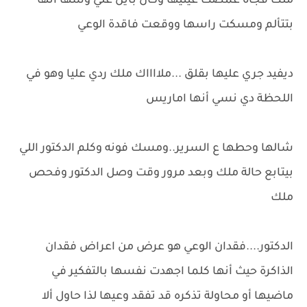
ملك فجأة غمضت عينيها وكان باين علي وشها أنها
بتتألم ومسكت راسها ووقعت فاقدة الوعي
ديفيد جري عليها بقلق ...ملااااك ملك ردي عليا وهو في
اللحظة دي نسي أنها اماريس
شالها وحطها ع السرير..ومسك فونه وكلم الدكتور اللي
بيتابع حالة ملك وبعد مرور وقت وصل الدكتور وفحص
ملك
الدكتور....فقدان الوعي هو عرض من اعراض فقدان
الذاكرة حيث أنها كلما اجهدت نفسها بالتفكير في
ماضيها أو محاولة تذكره قد تفقد وعيها لذا حاول ألا