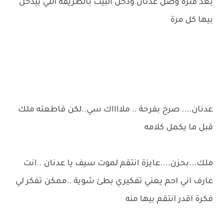
بعد فترة وصل عدنان ودخل البيت بالطريقة اللي بيدخل
بيها كل مرة
عدنان.... صرخ بفرحة .. ملااااك سي..لكن قاطعته ملك
قبل ما يكمل كلامه
ملك...بحزن....عايزة انتقم لموت سيف يا عدنان ..انت
عارف اني احم يعني تفكيري بطئ شوية ..ممكن تفكر لي
فكرة اقدر انتقم بيها منه