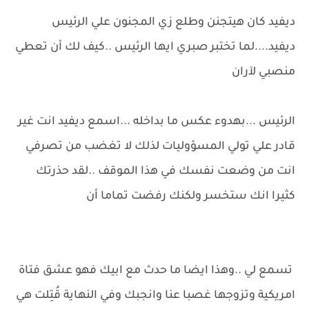
ديفيد كان هيتجنن وطلع زي المجنون علي الرئيس
ديفيد....لما تختبر صبري ايها الرئيس ..كيف لك أن تعطي
منصبي لآران
الرئيس ...بهدوء عكس ما بداخله ...اسمع ديفيد انت غير
قادر علي تولي المسؤوليات لذلك لا تغضب من تصرفي
انت من وضعت نفسك في هذا الموقف ..لقد حذرتك
كثيرا انك ستخسر ولكنك رفضت تماما أن
تسمع لي ..وهذا ايضا ما حدث مع ابيك فهو عشق فتاة
امريكية وتزوجها غصبا عنا وانجبك وفي النهاية قُتِلت هي