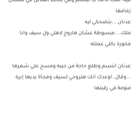
فيه..ملك كانت ب تبتسم وهي بتحط القنابل في فستان
زفافها
عدنان ...بتضحكي ليه
ملك....مبسوطة عشان هاروح لاهلي ول سيف وانا
فخورة باللي عملته
عدنان ابتسم وطلع حاجة من جيبه ومسح علي شعرها
...وقال..اوعدك انك هتروحي لسيف وفجأة يديها إبرة
منومة في رقبتها