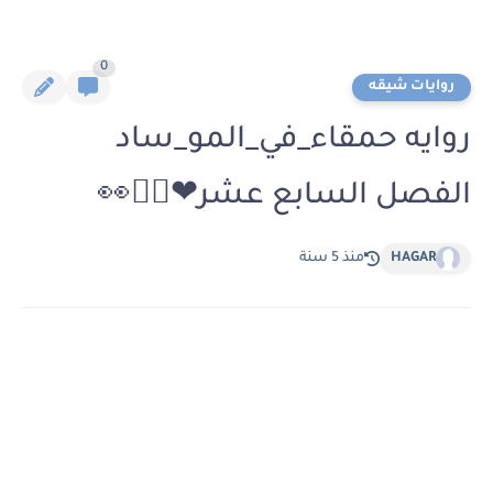
0
روايات شيقه
روايه حمقاء_في_المو_ساد
الفصل السابع عشر❤🚶‍♀️👀
HAGAR
منذ 5 سنة