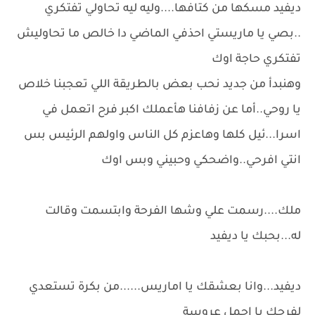
ديفيد مسكها من كتافها....وليه ليه تحاولي تفتكري
..بصي يا ماريستي احذفي الماضي دا خالص ما تحاوليش
تفتكري حاجة اوك
وهنبدأ من جديد نحب بعض بالطريقة اللي تعجبنا خلاص
يا روحي..أما عن زفافنا هأعملك اكبر فرح اتعمل في
اسرا...ئيل كلها وهاعزم كل الناس واولهم الرئيس بس
انتي افرحي..واضحكي وحبيني وبس اوك
ملك....رسمت علي وشها الفرحة وابتسمت وقالت
له...بحبك يا ديفيد
ديفيد...وانا بعشقك يا اماريس......من بكرة تستعدي
لفرحك يا اجمل عروسة