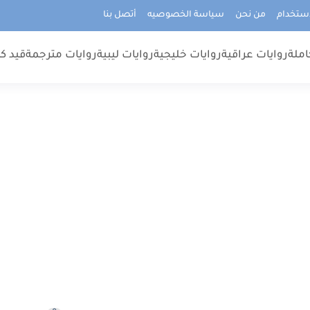
استخدام
من نحن
سياسة الخصوصيه
أتصل بنا
املة
روايات عراقية
روايات خليجية
روايات ليبية
روايات مترجمة
قيد كت