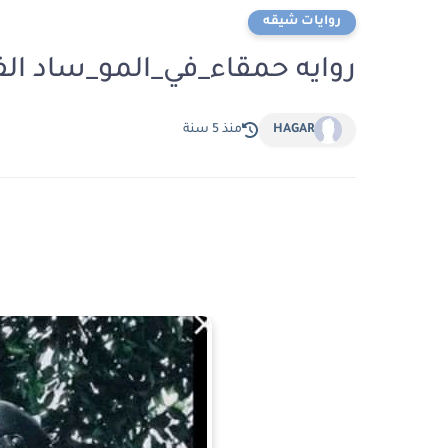
روايات شيقه
روايه حمقاء_في_المو_ساد ا
HAGAR
منذ 5 سنة