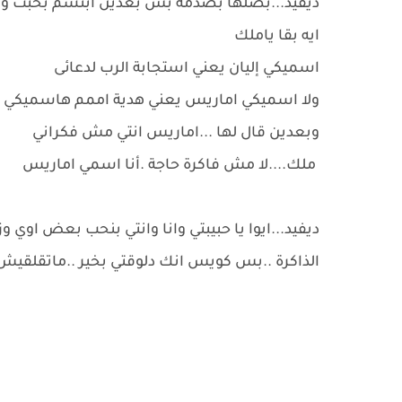
ديفيد...بصلها بصدمة بس بعدين ابتسم بخبث وق
ايه بقا ياملك
اسميكي إليان يعني استجابة الرب لدعائى
ولا اسميكي اماريس يعني هدية اممم هاسميكي ا
وبعدين قال لها ...اماريس انتي مش فكراني
ملك....لا مش فاكرة حاجة .أنا اسمي اماريس
ديفيد...ايوا يا حبيبتي وانا وانتي بنحب بعض اوي
الذاكرة ..بس كويس انك دلوقتي بخير ..ماتقلقيش