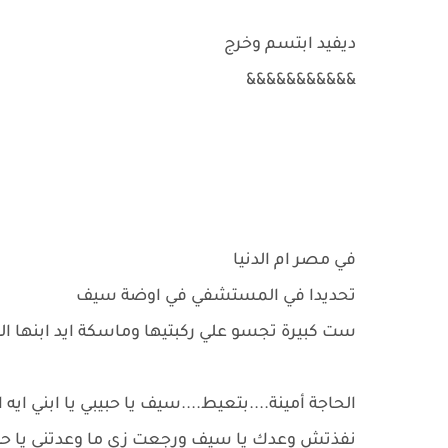
ديفيد ابتسم وخرج
&&&&&&&&&&&
في مصر ام الدنيا
تحديدا في المستشفي في اوضة سيف
ست كبيرة تجسو علي ركبتيها وماسكة ايد ابنها ال
الحاجة أمينة....بتعيط....سيف يا حبيبي يا ابني ايه ا
نفذتش وعدك يا سيف ورجعت زي ما وعدتني يا حبيب