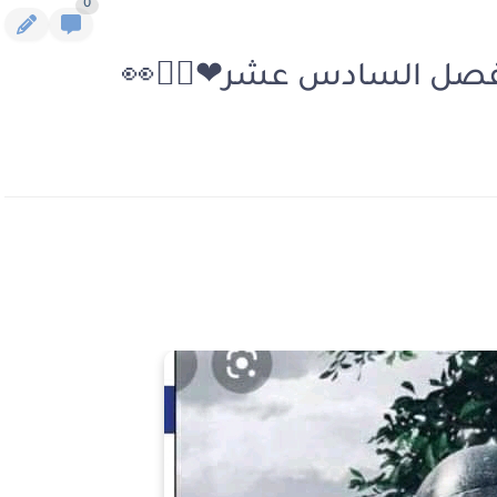
0
لفصل السادس عشر❤🚶‍♀️👀