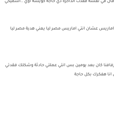
ال في نفسه فقدت الذاكرة دي حاجة كويسة اوي ..اسميكي
ماريس عشان انتي اماريس مصر ليا يعني هدية مصر ليا
 وزفافنا كان بعد يومين بس انتي عملتي حادثة وشكلك فقدتي
 انا هفكرك بكل حاجة