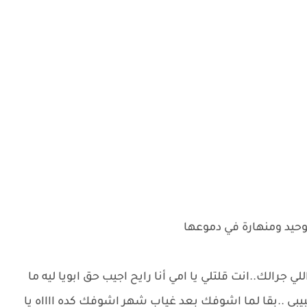
وحيد ومنهارة في دموعها
للي جرالك..انت قلتلي يا امي أنا رايح اجيب حق ابويا ليه ما
ي ..بقا لما اشوفك بعد غياب شهر اشوفك كده ااااه يا