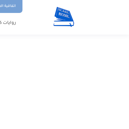
اتفاقية ال
روايات ك