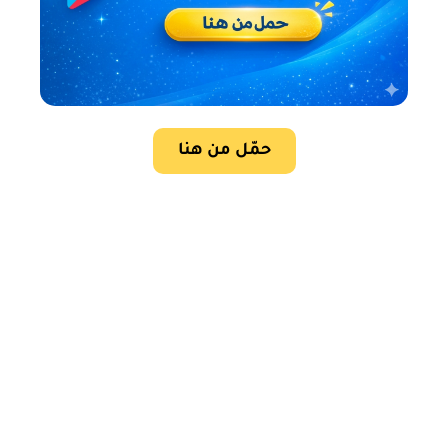
حمّل من هنا