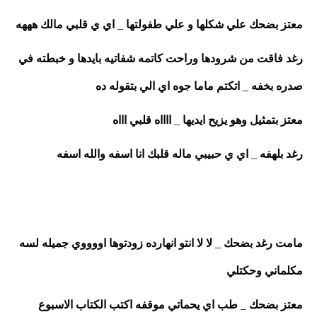
معتز بضحك علي شكلها و علي طفولتها _ اي ي قلبي مالك هههه
رغد فاقت من شرودها وراحت كاتمه شفاتيه بايدها و خبطته في 
صدره بخفه _ اتكتم ماما جوه اي الي بتقوله ده 
معتز بتمثيل وهو يزيح ايديها _ ااااه قلبي اااه 
رغد بلهفه _ اي ي حبيبي ماله قلبك انا اسفه والله اسفه 
مامت رغد بضحك _ لا لا انتو انهارده زودتوها اووووي جميله لسه 
مكلماني وحكتلي 
معتز بضحك _ طب اي يحماتي موقفه اكتب الكتاب الاسبوع 