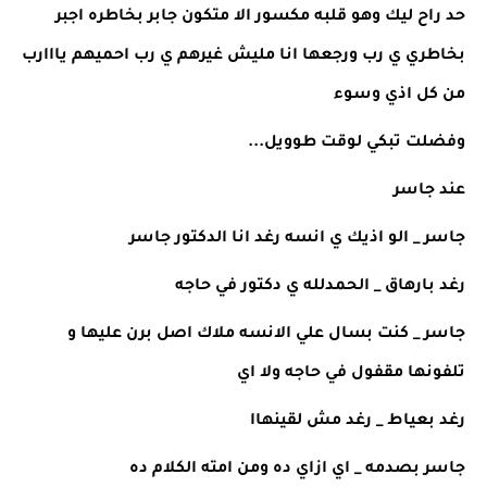
حد راح ليك وهو قلبه مكسور الا متكون جابر بخاطره اجبر 
بخاطري ي رب ورجعها انا مليش غيرهم ي رب احميهم يااارب 
من كل اذي وسوء 
وفضلت تبكي لوقت طوويل... 
عند جاسر 
جاسر _ الو اذيك ي انسه رغد انا الدكتور جاسر
رغد بارهاق _ الحمدلله ي دكتور في حاجه 
جاسر _ كنت بسال علي الانسه ملاك اصل برن عليها و 
تلفونها مقفول في حاجه ولا اي 
رغد بعياط _ رغد مش لقينهاا 
جاسر بصدمه _ اي ازاي ده ومن امته الكلام ده 