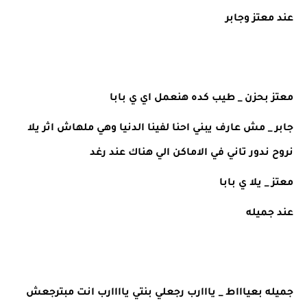
عند معتز وجابر 
معتز بحزن _ طيب كده هنعمل اي ي بابا 
جابر _ مش عارف يبني احنا لفينا الدنيا وهي ملهاش اثر يلا 
نروح ندور تاني في الاماكن الي هناك عند رغد 
معتز _ يلا ي بابا 
عند جميله 
جميله بعياااط _ يااارب رجعلي بنتي ياااارب انت مبترجعش 