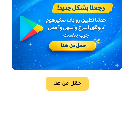
حمّل من هنا