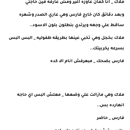
ملاك _ انا كمان عاوزه اغير ومش عارفه فين حاجتي 
وبعد دقائق كان خارج فارس وهي عاري الصدر وشعره 
ساقط علي وجهه ويرتدي بنطلون بلون الاسود.. 
ملاك بخجل وهي تخبي عينها بطريقه طفوليه _ البس البس 
بسرعه يخربيتك.. 
فارس بضحك _ مبعرفش انام الا كده 
ملاك وهي مازالت علي وضعها _ معلش البس اي حاجه 
انهارده بس.. 
فارس _ حاضر