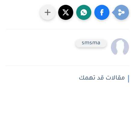
smsma
مقالات قد تهمك