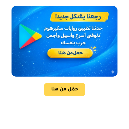
حمّل من هنا