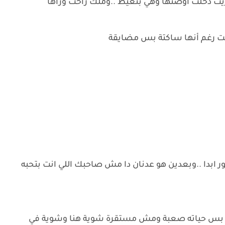
جريت دخلت أوضتها وهي بتعيط ..وملك راحت وراها
ت رغم أنها ساكتة بس مضايقة
ر ابدا ..وبعدين هو عدنان دا مش صاحبك اللي انت بتحبه
فيه بس حياته صعبة ومش مستقرة شوية هنا وشوية في