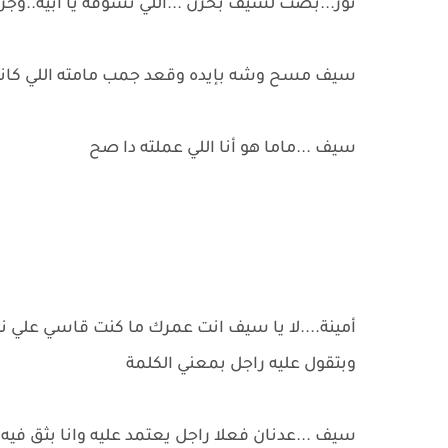
نور...بصت لسيف بحزن ...اللي تشوفه يا ابيه..و
سيف مسح وشه بإيده وقعد جمب مامته اللي كان
سيف ...ماما هو أنا اللي عملته دا صح
أمينة....لا يا سيف انت عمرك ما كنت قاسي علي نو
وبتقول عليه راجل بمعني الكلمة
سيف ...عدنان فعلا راجل يعتمد عليه وانا بثق 