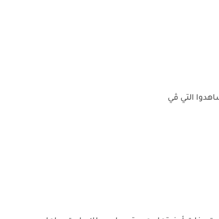
هدوا التي ڤي