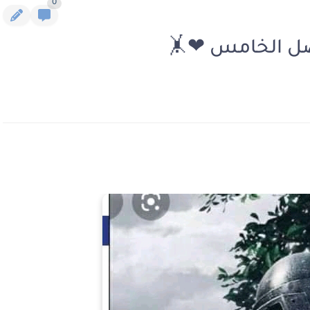
0
صل الخامس ❤🤸