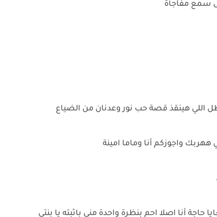
بس سمع مفاجأة
بطل اللي هينقذ قصة حب نور وعدنان من الضياع
هربك واجوزكم أنا وماما امينة
جة أنا اصلا احم بنظرة واحدة مني باثبته يا بنتي