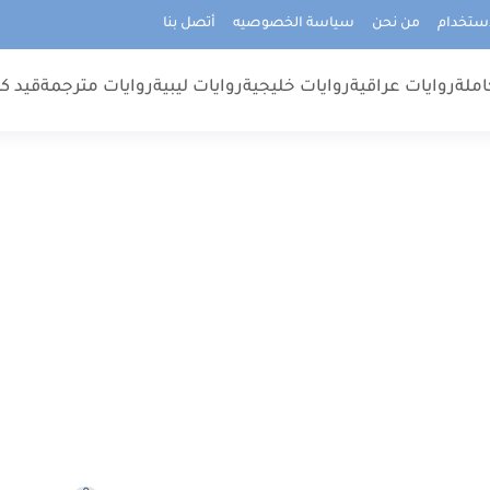
استخدام
من نحن
سياسة الخصوصيه
أتصل بنا
املة
روايات عراقية
روايات خليجية
روايات ليبية
روايات مترجمة
قيد كت