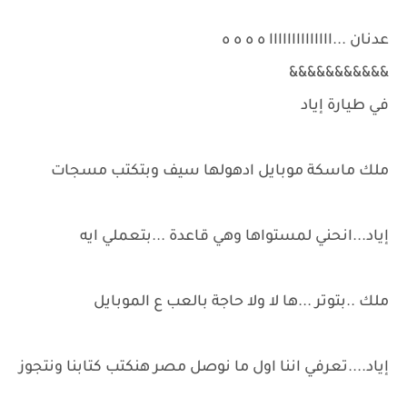
عدنان ...اااااااااااااا ه ه ه ه
&&&&&&&&&&&
في طيارة إياد
ملك ماسكة موبايل ادهولها سيف وبتكتب مسجات
إياد...انحني لمستواها وهي قاعدة ...بتعملي ايه
ملك ..بتوتر ...ها لا ولا حاجة بالعب ع الموبايل
إياد....تعرفي اننا اول ما نوصل مصر هنكتب كتابنا ونتجوز