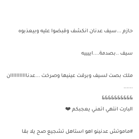
حازم ...سيف عدنان انكشف وقبضوا عليه وبيعذبوه
سيف ..بصدمة....اييييه
ملك بصت لسيف وبرقت عينيها وصرخت ...عدنااااااااااان
......
&&&&&&&&&&
البارت انتهي اتمني يعجبكم ❤️
#ماموتش عدنينو اهو استاهل تشجيع صح يلا بقا