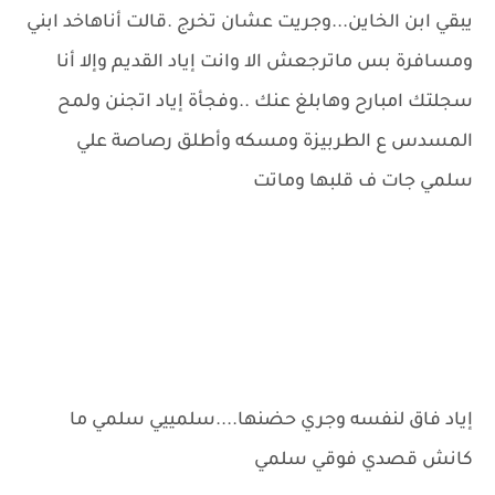
يبقي ابن الخاين...وجريت عشان تخرج .قالت أناهاخد ابني
ومسافرة بس ماترجعش الا وانت إياد القديم وإلا أنا
سجلتك امبارح وهابلغ عنك ..وفجأة إياد اتجنن ولمح
المسدس ع الطربيزة ومسكه وأطلق رصاصة علي
سلمي جات ف قلبها وماتت
إياد فاق لنفسه وجري حضنها....سلمييي سلمي ما
كانش قصدي فوقي سلمي