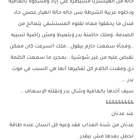
حالة من الهيستريا مسيطرة علي إياد ومسكوه بالعافية
ودخلوه عربية الشرطة بس جاله حالة انهيار عصبي حاد
فبدل ما يحققوا معاه نقلوه المستشفي يتعالج من
الصدمة..وملك حاضنة بدر وبتعيط ومش راضية تسيبه
..وفجأة سمعت حازم بيقول ..ملك اتسرعت كان ممكن
نقبض عليه من غير شوشرة ..بمجرد ما سمعت الكلمة
دي وفقدت الكلام كل تفكيرها أنها هي السبب في موت
بدر ...
سيف أخدها بالعافية وشال بدر ونقلته الإسعاف ..
&&&&&&&&&
عند عدنان
عدنان من شدة العذاب فقد وعيه كل انسان عنده طاقة
تحمل بعدها مش بيقدر