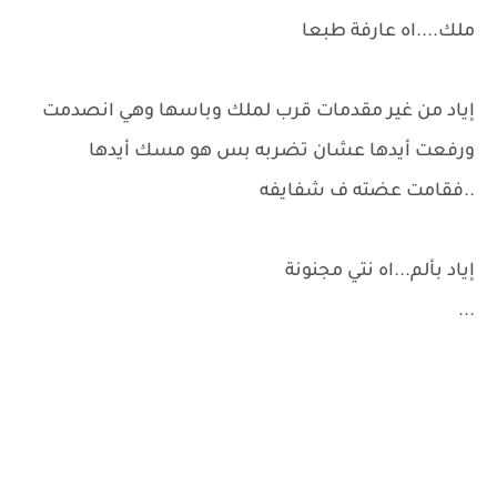
ملك....اه عارفة طبعا
إياد من غير مقدمات قرب لملك وباسها وهي انصدمت
ورفعت أيدها عشان تضربه بس هو مسك أيدها
..فقامت عضته ف شفايفه
إياد بألم...اه نتي مجنونة
...