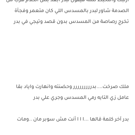
ارتبك واتلخبط لسة هيقول لبدر ابعد بس الكلام هرب من
الصدمة شاور لبدر بالمسدس اللي كان متعمر وفجأة
تخرج رصاصة من المسدس بدون قصد وتيجي في بدر
ملك صرخت....بدررررررررر وحضنته وانهارت واياد بقا
عامل زي التايه رمي المسدس وجري علي بدر
بدر آخر كلمة قالها ...ا ا ا أنت مش سوبر مان ..ومات