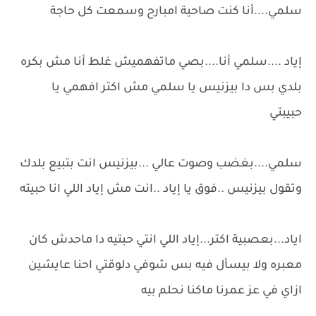
سلمي....أنا كنت صاحية امبارح وسمعت كل حاجة
إياد ....سلمي أنا....بصي ماتفهميش غلط أنا مش بكره
بلدي بس دا بيزنيس يا سلمي مش اكتر افهمي يا
حبيبتي
سلمي....بغضب وصوت عالي ...بيزنيس انت بتبيع بلدك
وتقول بيزنيس ..فوق يا إياد ..انت مش إياد اللي انا حبيته
اياد...بعصبية اكتر...إياد اللي انتي حبتيه دا ماحدش كان
معبره ولا بيسأل فيه بس شوفي دلوقتي احنا عايشين
ازاي في عز عمرنا ماكنا نحلم بيه