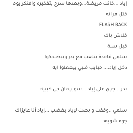
إياد ...كانت مريضة...وبعدها سرح بتفكيره وافتكر يوم
قتل مراته
FLASH BACK
فلاش باك
قبل سنة
سلمي قاعدة بتلعب مع بدر وبيضحكوا
دخل إياد.... حبايب قلبي بيعملوا ايه
بدر ...جري علي إياد ...سوبر مان جي هيييه
سلمي ..وقفت و بصت لإياد بغضب ...إياد أنا عايزاك
جوه شويةد