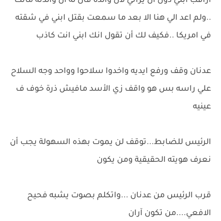
اراقب ابني دون أن يراني لأن والده قال له أن والدته ماتت
..ولم اعد الي هنا الا بعد ما سمعت بقتل ابني في شقته
في امريكا ..فكيف لك أن تقول انك ابني انت كاذب
عدنان وقف ورفع ايديه واخدوا سلاحوا وواحد وجه السلاح
علي راسه بس هو واقف زي الأسد مافيش ذرة خوف ف
عينيه
الرئيس للضابط...توقف لن يموت بهذه السهولة يجب أن
نعرف هويته الحقيقية ومن يكون
قرب الرئيس من عدنان ...واتكلم بصوت يشبه فحيح
الافعي....من تكون آران