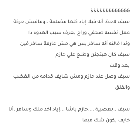
&&&&&&&&&&&&&
سيف لاحظ أنه فيلا إياد كلها مضلمة ..ومافيش حركة
عمل نفسه صحفي وراح يعرف سبب الهدوء دا
وندا قالته أنه سافر بس هي مش عارفة سافر فين
سيف كان هيتجنن وطلع علي حازم
بعد وقت
سيف وصل عند حازم ومش شايف قدامه من الغضب
والقلق
سيف ..بعصبية ....حازم باشا ...إياد اخد ملك وسافر .أنا
خايف يكون شك فيها