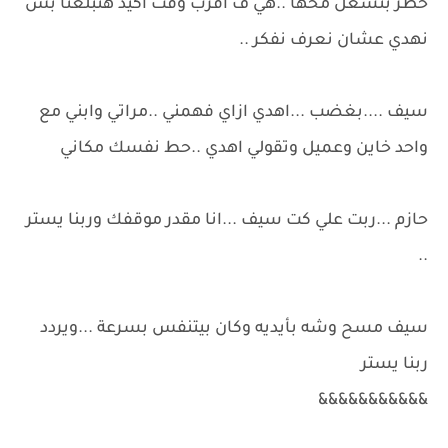
خطر بتشغل مخها ..هي ف اقرب وقت اكيد هتبلغنا بس
نهدي عشان نعرف نفكر ..
سيف ....بغضب ...اهدي ازاي فهمني ..مراتي وابني مع
واحد خاين وعميل وتقولي اهدي ..حط نفسك مكاني
حازم ...ربت علي كت سيف ...انا مقدر موقفك وربنا يستر
..
سيف مسح وشه بأيديه وكان بيتنفس بسرعة ...ويردد
ربنا يستر
&&&&&&&&&&&