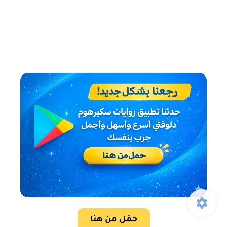
حمّل من هنا