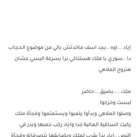
إياد ...اوه ..بجد اسف ماخدتش بالي من موضوع الحجاب
دا ..سوري يا ملك هستناكي برا بسرعة البسي عشان
هنروح الملاهي
ملك ....بضيق ...حاضر
لبست وخرجوا
وصلوا الملاهي وبدأوا يلعبوا ويستمتعوا وفجأة ملك
ركبت الساقية العالية جدا واياد ركب جمبها وبدر في
النص ..إياد بدأ يقرب لملك ويضايقها بتصرفاته وفجأة