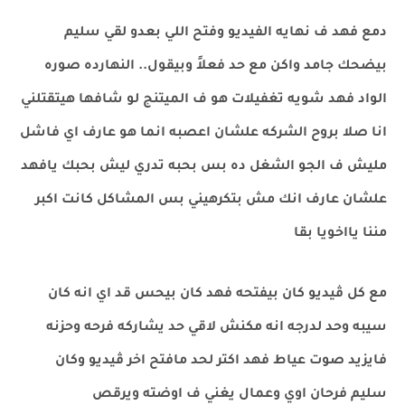
دمع فهد ف نهايه الفيديو وفتح اللي بعدو لقي سليم
بيضحك جامد واكن مع حد فعلاً وبيقول.. النهارده صوره
الواد فهد شويه تغفيلات هو ف الميتنج لو شافها هيتقتلني
انا صلا بروح الشركه علشان اعصبه انما هو عارف اي فاشل
مليش ف الجو الشغل ده بس بحبه تدري ليش بحبك يافهد
علشان عارف انك مش بتكرهيني بس المشاكل كانت اكبر
مننا يااخويا بقا
مع كل ڤيديو كان بيفتحه فهد كان بيحس قد اي انه كان
سيبه وحد لدرجه انه مكنش لاقي حد يشاركه فرحه وحزنه
فايزيد صوت عياط فهد اكتر لحد مافتح اخر ڤيديو وكان
سليم فرحان اوي وعمال يغني ف اوضته ويرقص