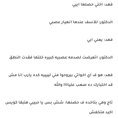
فهد: اختي حصلها اييي
الدكتور: للأسف عندها انهيار عصبي
فهد: يعني ايي
الدكتور: اتعرضت لصدمه عصبيه كبيره خلتها فقدت النطق
فهد: هو ف اي اخواتي بيروحوا مني لييييه كده يارب انا مش
قد اختبارك ده صعب علياااا والله
تاج وهي بتاخده ف حضنها: شش بس يا حبيبي هتبقا كويس
اكيد متخفش