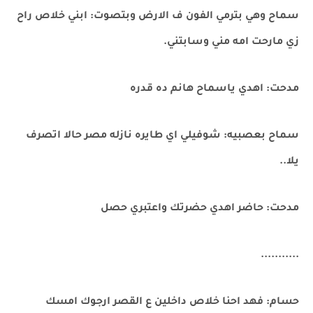
سماح وهي بترمي الفون ف الارض وبتصوت: ابني خلاص راح
زي مارحت امه مني وسابتني.
مدحت: اهدي ياسماح هانم ده قدره
سماح بعصبيه: شوفيلي اي طايره نازله مصر حالا اتصرف
يلا..
مدحت: حاضر اهدي حضرتك واعتبري حصل
...........
حسام: فهد احنا خلاص داخلين ع القصر ارجوك امسك