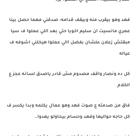
نصار بعصبيه: اسمع اي اطلعوا بره
فهد وهو بيقرب منه وبيقف قدامه: صدقني مهما حصل بينا
عمري مانسيت ان سليم اخويا حتي بعد اللي عملوا ف سيا
مبقتش زعلان علشان بفضل االي عملوا هيخلني اشوفه ف
عياله
كل ده ونصار واقف مصدوم مش قادر ياصدق لسانه عجز ع
الكلام
فاق من صدمته ع صوت فهد وهو عمال يكلمه وبدا يكسر ف
كل حاجه حواليها وفهد وحسام بيحاولو يهدوا..