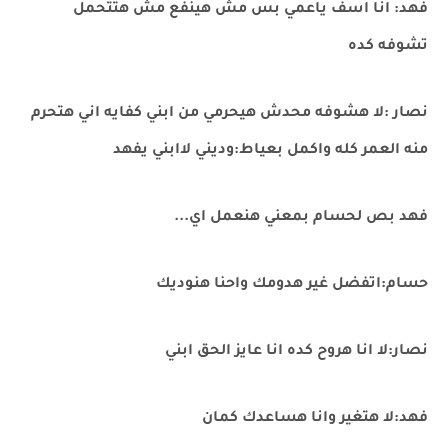
فهد: انا اسف ياعمي بس مش هينفع مش هتتحمل
تشوفه كده
نصار :لا هشوفه محدش هيحرمي من ابني كفايه اني هتحرم
منه العمر كله واكمل بعياط:وديني لاابني يفهد
فهد بص لحسام بمعني هنعمل اي...
حسام:اتفضل غير هدومك واحنا هنوديك
نصار:لا انا هروح كده انا عايز الحق ابني
فهد:لا هتغير وانا هساعدك كمان