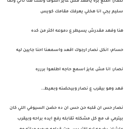
نصار: اطلع بره يافهد مش عايز اشوف وشك هنا تاني ولما
سليم يجي انا هخلي يعرفك مقامك كويس
هنا وفهد مقدرش يسيطر ع دموعه اكتر من كده
حسام: انكل نصار ارجوك اقعد واسمعنا احنا جايين ليه
نصار: انا مش عايز اسمع حاجه اطلعوا بررره
فهد وهو بيقرب ع نصار وبيحضنه وبعيط..
نصار حس ان قلبه حن حس ان ده حضن السيوفي اللي كان
بيترمي ف مع كل مشكله تقابله رفع ايده براحه وبيقرب