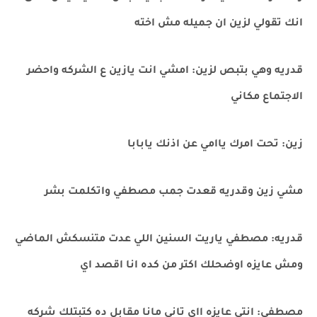
انك تقولي لزين ان جميله مش اخته
قدريه وهي بتبص لزين: امشي انت يازين ع الشركه واحضر
الاجتماع مكاني
زين: تحت امرك ياامي عن اذنك يابابا
مشي زين وقدريه قعدت جمب مصطفي واتكلمت بشر
قدريه: مصطفي ياريت السنين اللي عدت متنسكش الماضي
ومش عايزه اوضحلك اكتر من كده انا اقصد اي
مصطفي: انتي عايزه ااي تاني مانا مقابل ده كتبتلك شركه