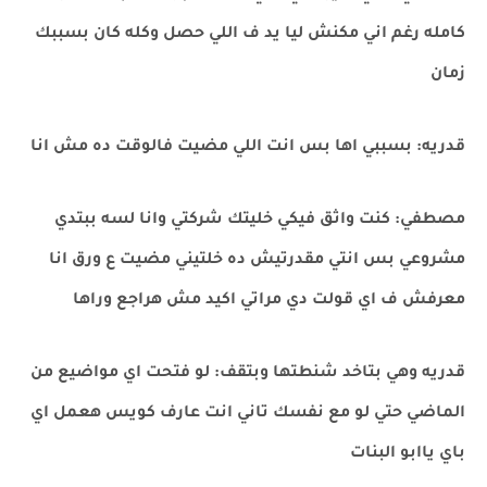
كامله رغم اني مكنش ليا يد ف اللي حصل وكله كان بسببك
زمان
قدريه: بسببي اها بس انت اللي مضيت فالوقت ده مش انا
مصطفي: كنت واثق فيكي خليتك شركتي وانا لسه ببتدي
مشروعي بس انتي مقدرتيش ده خلتيني مضيت ع ورق انا
معرفش ف اي قولت دي مراتي اكيد مش هراجع وراها
قدريه وهي بتاخد شنطتها وبتقف: لو فتحت اي مواضيع من
الماضي حتي لو مع نفسك تاني انت عارف كويس هعمل اي
باي ياابو البنات