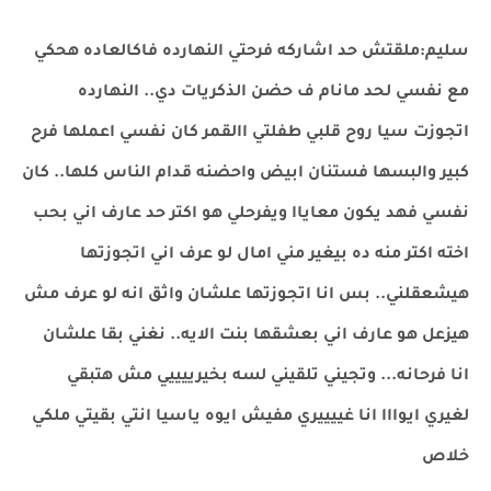
سليم:ملقتش حد اشاركه فرحتي النهارده فاكالعاده هحكي
مع نفسي لحد مانام ف حضن الذكريات دي.. النهارده
اتجوزت سيا روح قلبي طفلتي االقمر كان نفسي اعملها فرح
كبير والبسها فستنان ابيض واحضنه قدام الناس كلها.. كان
نفسي فهد يكون معاياا ويفرحلي هو اكتر حد عارف اني بحب
اخته اكتر منه ده بيغير مني امال لو عرف اني اتجوزتها
هيشعقلني.. بس انا اتجوزتها علشان واثق انه لو عرف مش
هيزعل هو عارف اني بعشقها بنت الايه.. نغني بقا علشان
انا فرحانه... وتجيني تلقيني لسه بخيرييييي مش هتبقي
لغيري ايوااا انا غييييري مفيش ايوه ياسيا انتي بقيتي ملكي
خلاص