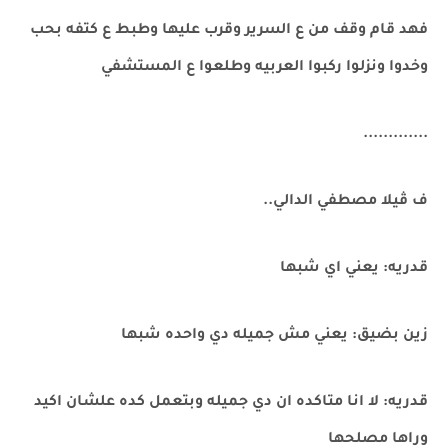
فهد قام وقف من ع السرير وقرب عليها وطبط ع كتفه بحب
وخدوا ونزلوا ركبوا العربيه وطلعوا ع المستشفي
.............
ف ڤيلا مصطفي الدالي..
قدريه: يعني اي شبها
زين بضيق: يعني مش جميله دي واحده شبها
قدريه: لا انا متاكده ان دي جميله وبتعمل كده علشان اكيد
وراها مصلحها