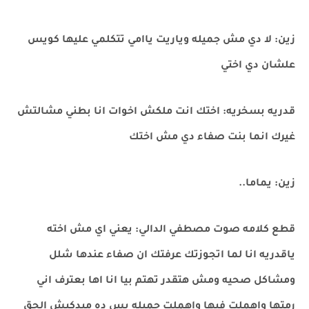
زين: لا دي مش جميله وياريت ياامي تتكلمي عليها كويس
علشان دي اختي
قدريه بسخريه: اختك انت ملكش اخوات انا بطني مشالتش
غيرك انما بنت صفاء دي مش اختك
زين: يماما..
قطع كلامه صوت مصطفي الدالي: يعني اي مش اخته
ياقدريه انا لما اتجوزتك عرفتك ان صفاء عندها شلل
ومشاكل صحيه ومش هتقدر تهتم بيا انا اها بعترف اني
رمتها واهملت فيها واهملت جميله بس ده ميدكيش الحق