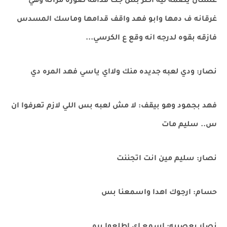
علشان يضمه ليه اكتر بس جت قدامه صوره مراته وهي
غرقانه ف دمها وابو فهد واقف قدامها وماسك المسدس
فازقه بقوه لدرجه انه وقع ع الكرسي...
نصار: ودي لعبه جديده منك ولااي ياسي فهد المره دي
فهد بجمود وهو بيقف: لا مش لعبه بس اللي لازم تعرفوا ان
س.. سليم مات
نصار: سليم مين انت اتجننت
حسام: ارجوك اهدا واسمعنا بس