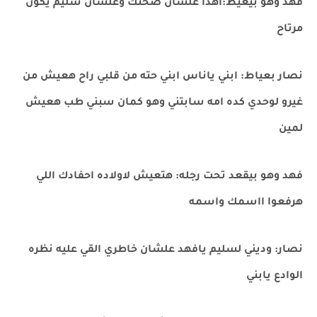
فهد وهو بيعيط:اهدا علشان صحتك وعلشان سليم يكون
مرتاح
نصار بعياط: ابني ياناس ابني حته من قلبي راح هعيش من
غيرو لوحدي كده امه سابتني وهو كمان سبني طب هعيش
لمين
فهد وهو بيقعد تحت رجله: هتعيش لاولاده احفادك اللي
هرفعوا ااسمك واسمه
نصار: وديني لسليم يافهد علشان خاطري القي عليه نظره
الوادع يابني