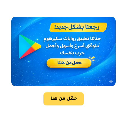
حمّل من هنا