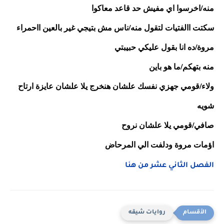
منه/اخرسوا اي مفيش حد قاعد معاكوا
سكتت االفتيات لتقول منه/ناس مش بتيجي غير بالعين ااحمراء 
مروة/ده انا بقول عليكي حبيبتي
منه بتهكم/ما هو باين
ولاء/قومي جهزي نفسك علشان هنخرج يلا علشان عايزة ارتاح 
شويه 
صافي/قومي يلا علشان نروح 
اؤمات مروة ودلفت الي المرحاض
الفصل الثاني عشر من هنا
روايات شيقه