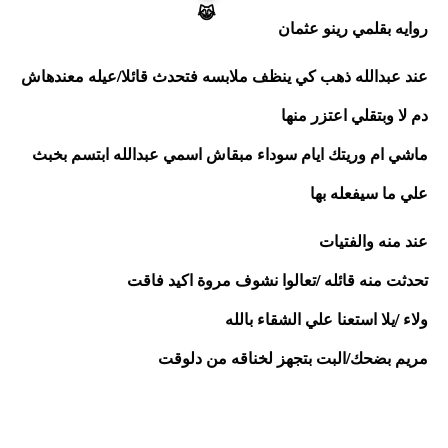
روايه بقلمي رينو عثمان 
عند عبدالله ذهب كي ينظف ملابسه فتحدث قائلا/عيله معندهاش 
دم لا وبتقلي اعتزر منها
ماشي ام وريتك ايام سوداء مبقاش اسمي عبدالله ابتسم بخبث 
علي ما سيفعله بها
عند منه والفتيات
تحدثت منه قائله /تعالوا نشوف مروة اكيد فاقت 
ولاء /يلا استعنا علي الشقاء بالله
مريم بضحك/البت بتجهز لخناقه من دلوقت