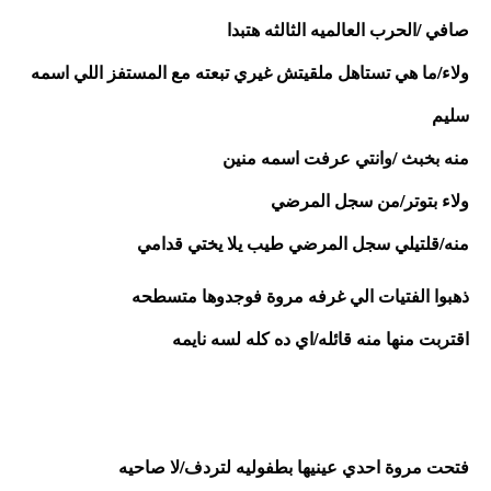
صافي /الحرب العالميه الثالثه هتبدا
ولاء/ما هي تستاهل ملقيتش غيري تبعته مع المستفز اللي اسمه 
سليم
منه بخبث /وانتي عرفت اسمه منين
ولاء بتوتر/من سجل المرضي
منه/قلتيلي سجل المرضي طيب يلا يختي قدامي
ذهبوا الفتيات الي غرفه مروة فوجدوها متسطحه 
اقتربت منها منه قائله/اي ده كله لسه نايمه
فتحت مروة احدي عينيها بطفوليه لتردف/لا صاحيه 