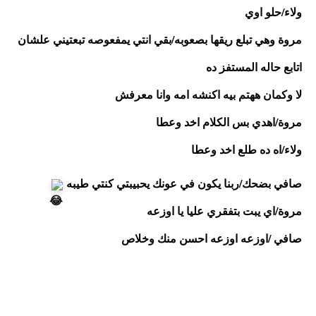
ولاء/حلو اوي 
مروة وهي تبلع ريقها بصعوبه/بقي انتي يمفعوصه تبعتيني علشان 
اتابع حاله المستفز ده
لا وكمان ههتم بيه اكنشه امه وانا معرفش
مروة/اهدي بس الكلام اخد وعطا 
ولاء/اه ده طلع اخد وعطا
صافي بضحك/ربنا يكون في عونك يحبيبتي كنتي طيبه 
مروة/اي يبت بتفقري عليا يا اوزعه
صافي /اوزعه اوزعه احسن منك وخلاص