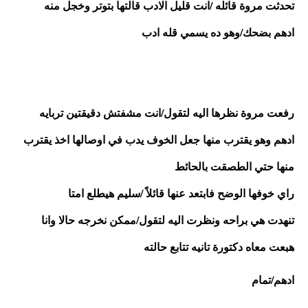
تحدثت مروة قائله /انت قليل الادب قالتها بتوتر وخجل منه
ادهم بضحك/وهو ده يسمي قله ادب
رفعت مروة نظرها اليه لتقول/انت مشفتش دقيقتين تربايه
ادهم وهو يقترب منها جعل الخوف يدب في اوصالها اخذ يقترب 
منها حتي الطصقت بالحائط 
راي خوفها الوضح فابتعد عنها قائلاً /سليم هيطلع امتا
تنهدت هي براحه ونظرت اليه لتقول/ممكن نخرجه حالا وانا 
هبعت معاه دكتورة تانيه تتابع حالته
ادهم/تمام