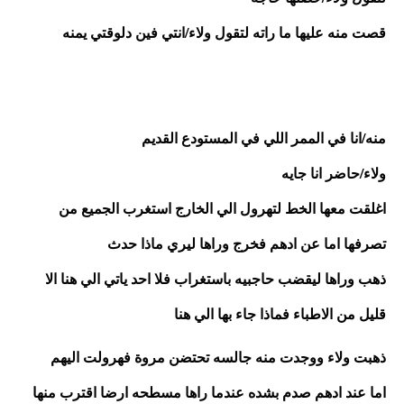
قصت منه عليها ما راته لتقول ولاء/انتي فين دلوقتي يمنه
منه/انا في الممر اللي في المستودع القديم
ولاء/حاضر انا جايه
اغلقت معها الخط لتهرول الي الخارج استغرب الجميع من 
تصرفها اما عن ادهم فخرج وراها ليري ماذا حدث 
ذهب وراها ليقضب حاجبيه باستغراب فلا احد ياتي الي هنا الا 
قليل من الاطباء فماذا جاء بها الي هنا
ذهبت ولاء ووجدت منه جالسه تحتضن مروة فهرولت اليهم 
اما عند ادهم صدم بشده عندما راها مسطحه ارضا اقترب منها 