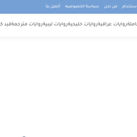
استخدام
من نحن
سياسة الخصوصيه
أتصل بنا
املة
روايات عراقية
روايات خليجية
روايات ليبية
روايات مترجمة
قيد كت