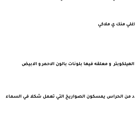
غلي منك ي ملاكي 
هيلكوبتر  و معلقه فيها بلونات بالون الاحمر و الابيض 
مكتوبهم (بحبك ي ملاكي) و يقف تحت أمام القصر عدد من الحراس يمسكون الصواريخ التي تعمل شكلا في السماء 