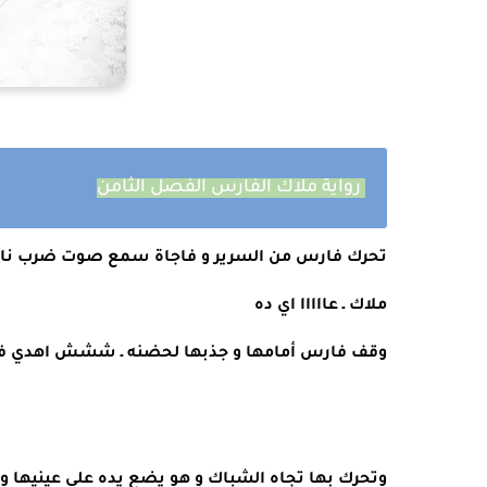
رواية ملاك الفارس الفصل الثامن
تحرك فارس من السرير و فاجاة سمع صوت ضرب نار 
ملاك ـ عااااا اي ده 
وقف فارس أمامها و جذبها لحضنه ـ ششش اهدي في ا
وتحرك بها تجاه الشباك و هو يضع يده علي عينيها و