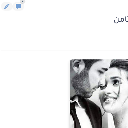
2
امن