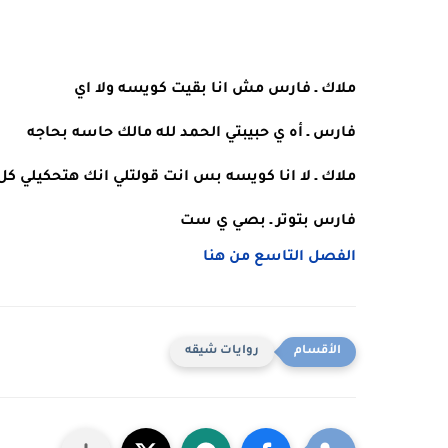
ملاك ـ فارس مش انا بقيت كويسه ولا اي
فارس ـ أه ي حبيبتي الحمد لله مالك حاسه بحاجه
ملاك ـ لا انا كويسه بس انت قولتلي انك هتحكيلي كل
فارس بتوتر ـ بصي ي ست 
الفصل التاسع من هنا
روايات شيقه