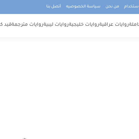
استخدام
من نحن
سياسة الخصوصيه
أتصل بنا
املة
روايات عراقية
روايات خليجية
روايات ليبية
روايات مترجمة
قيد كت