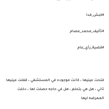
#كبش_فدا
#تأليف_محمد_عصام
#قضية_رأي_عام
فتحت عينيها ، كانت موجوده في المستشفي ، قفلت عينيها
تاني ، هل هي بتحلم ، هل في حاجه حصلت لها ، دخلت
الممرضه ليها