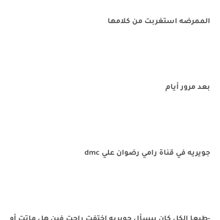
الممرضه استغربت من كلامها
بعد مرور أيام
جويريه في قناة رامي رضوان علي dmc
-طبعا الكل كان بيسأل جويريه اختفت راحت فين هل ماتت أو