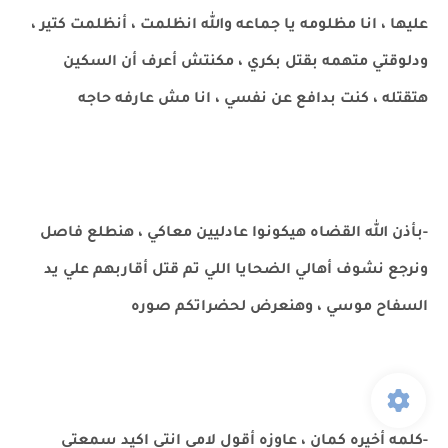
عليها ، انا مظلومه يا جماعه والله انظلمت ، أنظلمت كتير ،
ودلوقتي متهمه بقتل بكري ، مكنتش أعرف أن السكين
هتقتله ، كنت بدافع عن نفسي ، انا مش عارفه حاجه
-بأذن الله القضاه هيكونوا عادليين معاكي ، هنطلع فاصل
ونرجع نشوف أهالي الضحايا اللي تم قتل أقاربهم علي يد
السفاح موسي ، وهنعرض لحضراتكم صوره
-كلمه أخيره كمان ، عاوزه أقول لامي انتي اكيد سمعتي