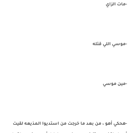
-مات الزاي
-موسي اللي قتله
-مين موسي
-هحكي أهو ، من بعد ما خرجت من استديوا المذيعه لقيت