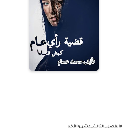
#الفصل_الثالث_عشر_والأخير