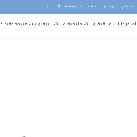
استخدام
من نحن
سياسة الخصوصيه
أتصل بنا
املة
روايات عراقية
روايات خليجية
روايات ليبية
روايات مترجمة
قيد كت