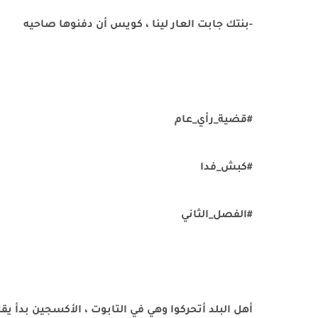
-بنتك جابت العار لينا ، كويس أن دفنوها صاحيه
#قضية_رأي_عام
#كبش_فدا
#الفصل_الثاني
أهل البلد أتحركوا وهي في التابوت ، الأكسجين بدأ يق