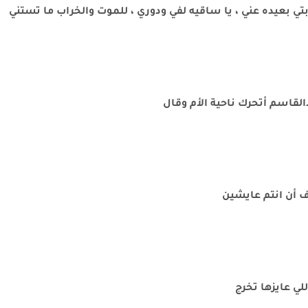
 بتي بعيده عني ، يا ساقيه لفي ودوري ، للموت والخراب ما تستني
قاسم أتحرك ناحية الأم وقال
رف أن انتم عايشين
لي عايزها تخرج