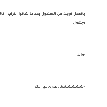
بالفعل خرجت من الصندوق بعد ما شالوا التراب ، كا
وبتقول
-واللـ
-شششششش غوري مع أمك