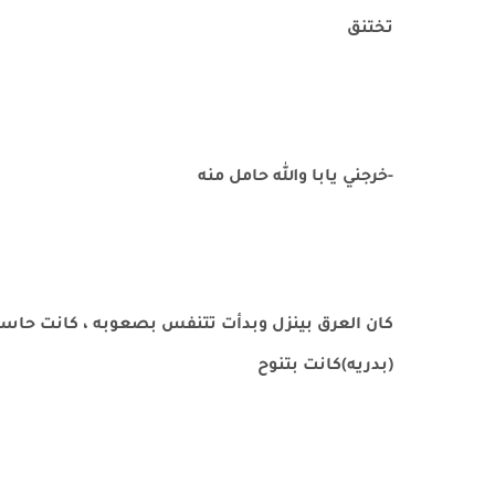
تختنق
-خرجني يابا والله حامل منه
كان العرق بينزل وبدأت تتنفس بصعوبه ، كانت حاسه 
(بدريه)كانت بتنوح