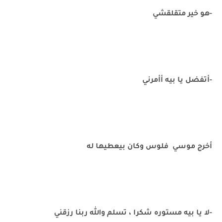
-هو خير متقلقشي
-أتفضل يا بيه أأمرني
أخرج موسي فلوس وكان بيعطيها له
-لا يا بيه مستوره شكرا ، تسلم والله ربنا رزقني