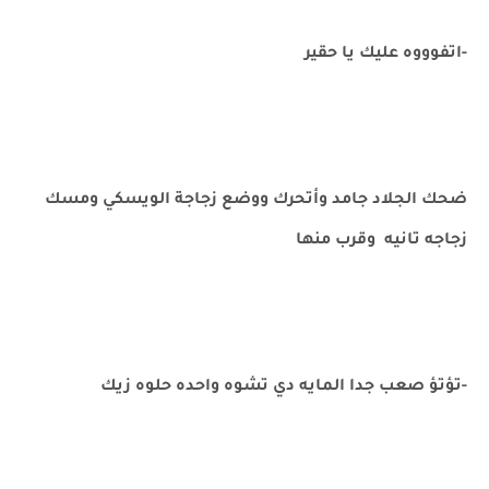
-اتفوووه عليك يا حقير
ضحك الجلاد جامد وأتحرك ووضع زجاجة الويسكي ومسك
زجاجه تانيه وقرب منها
-تؤتؤ صعب جدا المايه دي تشوه واحده حلوه زيك