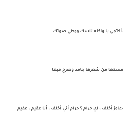
-أكتمي يا واكله ناسك ووطي صوتك
مسكها من شعرها جامد وصرخ فيها
-عاوز أخلف ، اي حرام ؟ حرام أني أخلف ، أنا عقيم ، عقيم