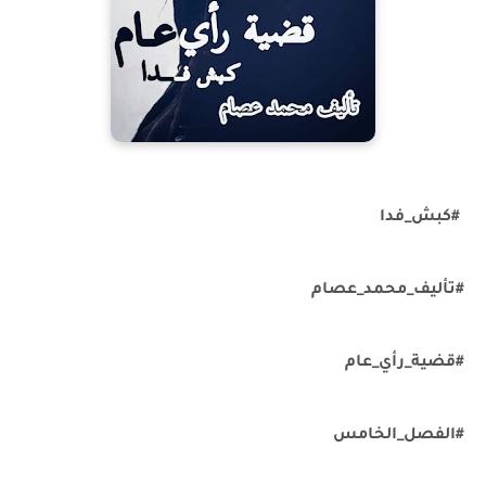
#كبش_فدا
#تأليف_محمد_عصام
#قضية_رأي_عام
#الفصل_الخامس