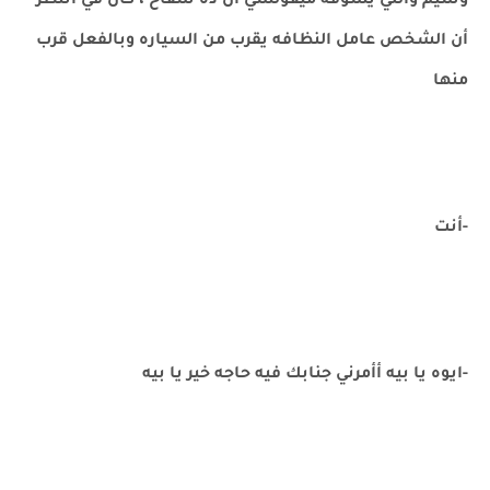
وسيم واللي يشوفه ميقولشي أن ده سفاح ، كان في أنتظر
أن الشخص عامل النظافه يقرب من السياره وبالفعل قرب
منها
-أنت
-ايوه يا بيه أأمرني جنابك فيه حاجه خير يا بيه