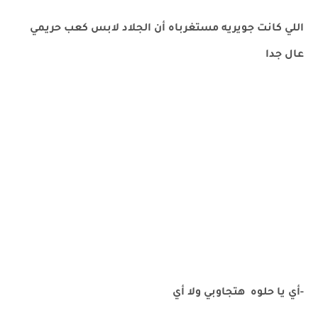
اللي كانت جويريه مستغرباه أن الجلاد لابس كعب حريمي
عال جدا
-أي يا حلوه هتجاوبي ولا أي