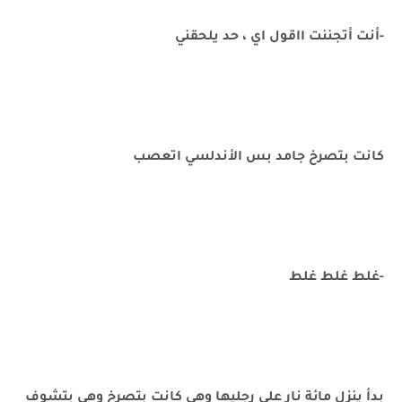
-أنت أتجننت ااقول اي ، حد يلحقني
كانت بتصرخ جامد بس الأندلسي اتعصب
-غلط غلط غلط
بدأ ينزل مائة نار علي رجليها وهي كانت بتصرخ وهي بتشوف