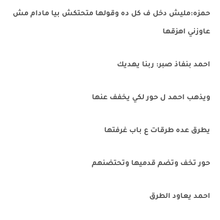
حمزه:مليش دخل ف كل ده وقولها متحتكش بيا مادام مش
عاوزني اهزقها
احمد بنفاذ صبر: ربنا يهديك
ويذهب احمد ل حور لكي يخفف عنها
يطرق عده طرقات ع باب غرفتها
حور تخف وتضم قدميها وتحتضنهم
احمد يعاود الطرق