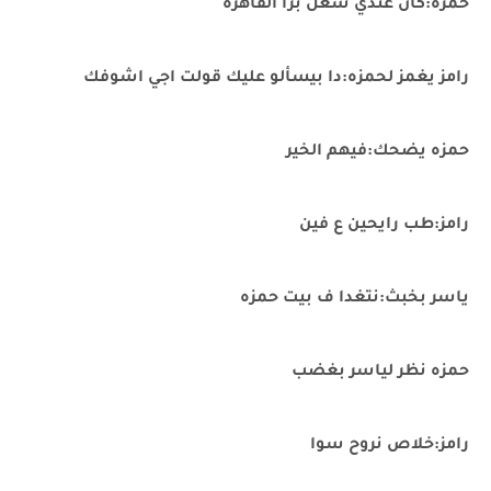
حمزه:كان عندي شغل برا ألقاهره
رامز يغمز لحمزه:دا بيسألو عليك قولت اجي اشوفك
حمزه يضحك:فيهم الخير
رامز:طب رايحين ع فين
ياسر بخبث:نتغدا ف بيت حمزه
حمزه نظر لياسر بغضب
رامز:خلاص نروح سوا