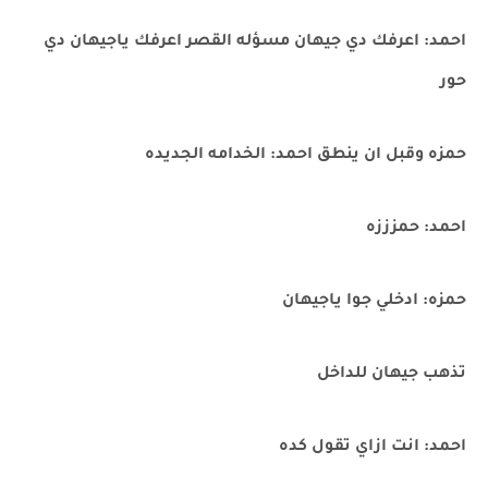
احمد: اعرفك دي جيهان مسؤله القصر اعرفك ياجيهان دي
حور
حمزه وقبل ان ينطق احمد: الخدامه الجديده
احمد: حمزززه
حمزه: ادخلي جوا ياجيهان
تذهب جيهان للداخل
احمد: انت ازاي تقول كده