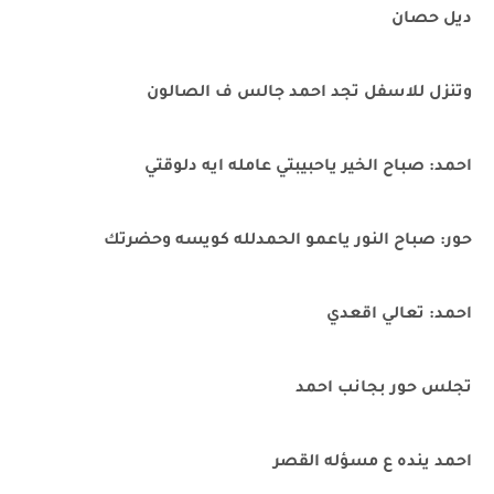
ديل حصان
وتنزل للاسفل تجد احمد جالس ف الصالون
احمد: صباح الخير ياحبيبتي عامله ايه دلوقتي
حور: صباح النور ياعمو الحمدلله كويسه وحضرتك
احمد: تعالي اقعدي
تجلس حور بجانب احمد
احمد ينده ع مسؤله القصر