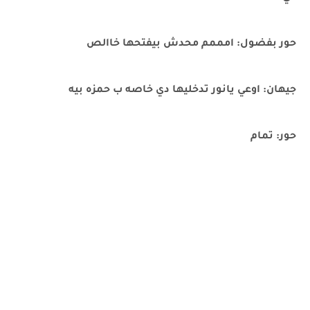
حور بفضول: امممم محدش بيفتحها خاالص
جيهان: اوعي يانور تدخليها دي خاصه ب حمزه بيه
حور: تمام