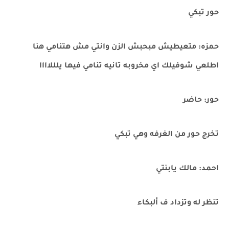
حور تبكي
حمزه: متعيطيش مبحبش الزن وانتي مش هتنامي هنا
اطلعي شوفيلك اي مخروبه تانيه تنامي فيها يلللاااا
حور: حاضر
تخرج حور من الغرفه وهي تبكي
احمد: مالك يابنتي
تنظر له وتزداد ف ألبكاء