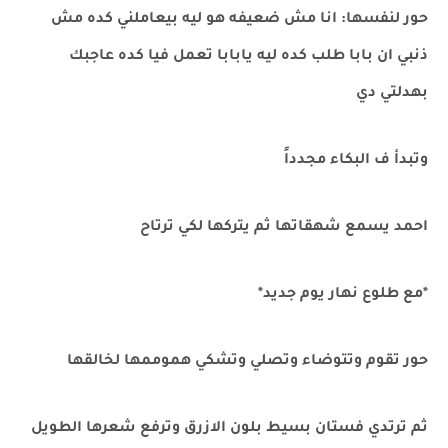
حور لنفسها: انا مش ضعيفه هو ليه بيعاملني كده مش
ذنبي ان بابا طلب كده ليه يابابا تعمل فيا كده عاجبك
بهدلتي دي
وتبدأ ف البكاء مجدداً
احمد يسمع شهقاتها ثم يتركها لكي ترتاح
*مع طلوع نهار يوم جديد*
حور تقوم وتتوضاء وتصلي وتشكي هموممها لخالقها
ثم ترتدي فستان بسيط بلون الازرق وترفع شعرها الطويل