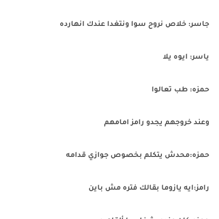
جاسر: خلاص نروح سوا ونتغدا عندك انهارده
ياسر: ايوه يلا
حمزه: طب تعالوا
وعند خروجهم يجدو رامز امامهم
حمزه:محدش يتكلم بخصوص جوازي قدامه
رامز:ايه يازوما بقالك فتره مش باين