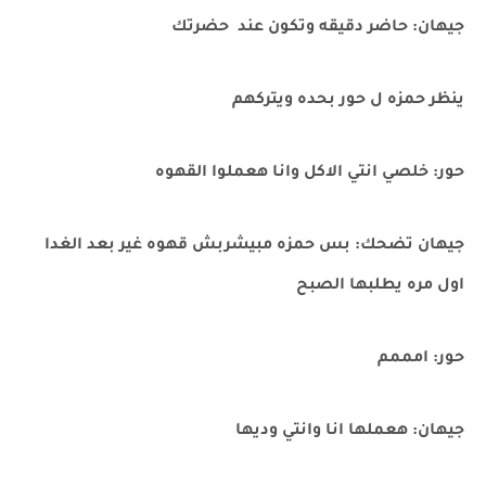
جيهان: حاضر دقيقه وتكون عند حضرتك
ينظر حمزه ل حور بحده ويتركهم
حور: خلصي انتي الاكل وانا هعملوا القهوه
جيهان تضحك: بس حمزه مبيشربش قهوه غير بعد الغدا
اول مره يطلبها الصبح
حور: امممم
جيهان: هعملها انا وانتي وديها