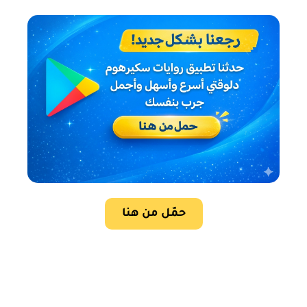
حمّل من هنا