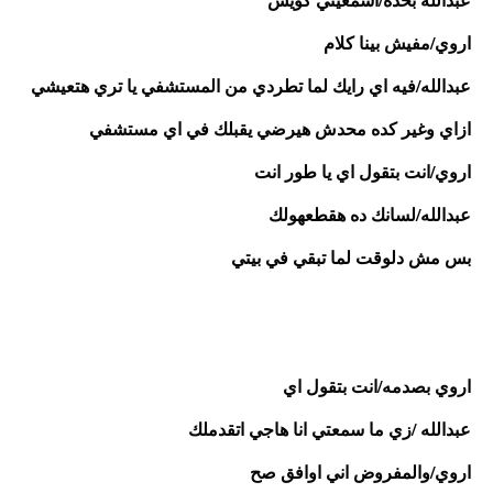
اروي/مفيش بينا كلام
عبدالله/فيه اي رايك لما تطردي من المستشفي يا تري هتعيشي 
ازاي وغير كده محدش هيرضي يقبلك في اي مستشفي
اروي/انت بتقول اي يا طور انت
عبدالله/لسانك ده هقطعهولك 
بس مش دلوقت لما تبقي في بيتي 
اروي بصدمه/انت بتقول اي
عبدالله /زي ما سمعتي انا هاجي اتقدملك
اروي/والمفروض اني اوافق صح