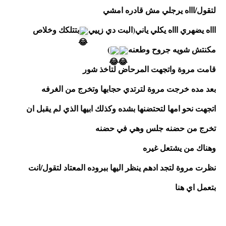
لتقول/اااه يرجلي مش قادره امشي
اااه يضهري اااه يكلي ياني(البت دي زييي
بتتلكك وخلاص 
مكنتش شويه جروح وطعنه
)
قامت مروة واتجهت المرحاض لتاخذ شور 
بعد مده خرجت مروة لترتدي حجابها وتخرج من الغرفه
اتجهت نحو امها لتحتضنها بشده وكذلك ابيها الذي لم يقبل ان 
تخرج من حضنه جلس وهي في حضنه
وهناك من يشتعل غيره 
نظرت مروة لتجد ادهم ينظر اليها ببروده المعتاد لتقول/انت 
بتعمل اي هنا