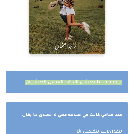
رواية عندما يعشق الادهم الفصل العشرون
عند صافي كانت في صدمه فهي لا تصدق ما يقال
لتقول/انت بتكلمني انا