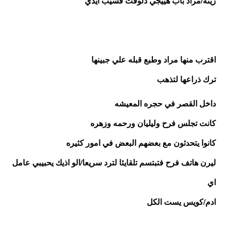
زينه/مراد باب هييجي دلوقت فسيب ايدي
اقترب منها مراد وطبع قبله علي جبينها 
ترك ذراعها لتذهب
داخل القصر في حجره المعيشه
كانت تجلس فرح وليليان ورحمه وزهره
كانوا يتحدثون مع بعضهم البعض في امور كثيره 
ليرن هاتف فرح فتبتسم تلقايئا لترد سريعا/الو اذيك يحبيبي عامل 
اي 
ادم/كويس يست الكل