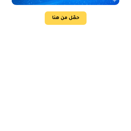
حمّل من هنا