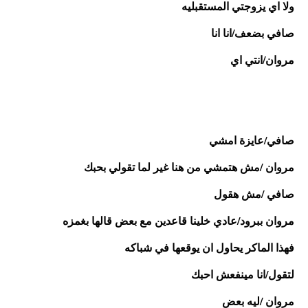
ولا اي يزوجتي المستقبليه
صافي بضعف/انا انا
مروان/انتي اي 
صافي/عايزة امشي
مروان /مش هتمشي من هنا غير لما تقولي بحبك
صافي /مش هقول
مروان ببرود/عادي خلينا قاعدين مع بعض قالها بغمزه
فهذا الماكر يحاول ان يوقعها في شباكه 
لتقول/انا مينفعش احبك
مروان /ليه بعض