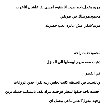
مريم بخجل/احم طيب انا هقوم امشي بقا علشان اتاخرت
محمود/هوصلك في طريقي 
مريم/شكرا مش عايزه اتعب حضرتك
محمود/تعبك راحه
ذهبت معه مريم ليوصلها الي المنزل
في القصر 
وبالتحديد في الحديقه كانت تجلس زينه تقرا احدي الروايات
احست باحد خلفها لتنظر فوجدته مراد يقف بابتسامه جميله تزين 
وجهه ليقول/القمر بتاعي بيعمل اي