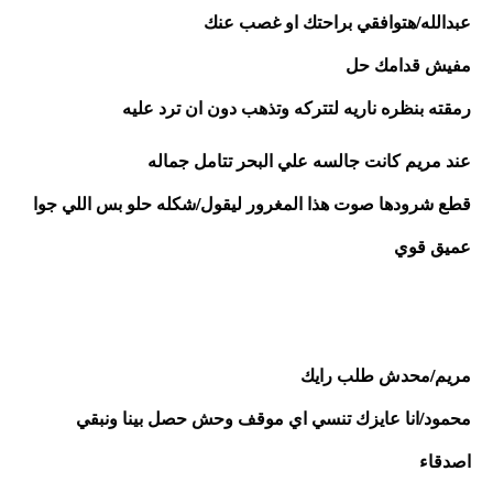
عبدالله/هتوافقي براحتك او غصب عنك 
مفيش قدامك حل 
رمقته بنظره ناريه لتتركه وتذهب دون ان ترد عليه
عند مريم كانت جالسه علي البحر تتامل جماله
قطع شرودها صوت هذا المغرور ليقول/شكله حلو بس اللي جوا 
عميق قوي
مريم/محدش طلب رايك
محمود/انا عايزك تنسي اي موقف وحش حصل بينا ونبقي 
اصدقاء