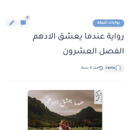
0
روايات شيقه
رواية عندما يعشق الادهم
الفصل العشرون
rania
منذ 4 سنة