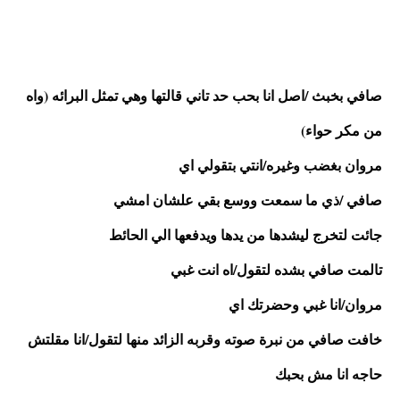
صافي بخبث /اصل انا بحب حد تاني قالتها وهي تمثل البرائه (واه 
من مكر حواء) 
مروان بغضب وغيره/انتي بتقولي اي
صافي /ذي ما سمعت ووسع بقي علشان امشي
جائت لتخرج ليشدها من يدها ويدفعها الي الحائط
تالمت صافي بشده لتقول/اه انت غبي 
مروان/انا غبي وحضرتك اي
خافت صافي من نبرة صوته وقربه الزائد منها لتقول/انا مقلتش 
حاجه انا مش بحبك