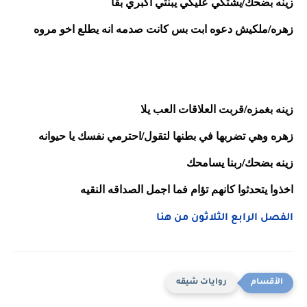
زينه بضحك/يشتكي عليكي يبنتي اكبري بقا
زهره/ملكيش دعوه ابت بس كانت صدمه انه يطلع اخو مروه
زينه بغمزه/قربت العلاقات العب يلا
زهره وهي تضربها في بطنها لتقول/احترمي نفسك يا حيوانه
زينه بضحك/ربنا يسامحك 
اخذوا يتحدثوا كانهم تؤام فما اجمل الصداقه النقيه
الفصل الرابع الثلاثون من هنا
روايات شيقه