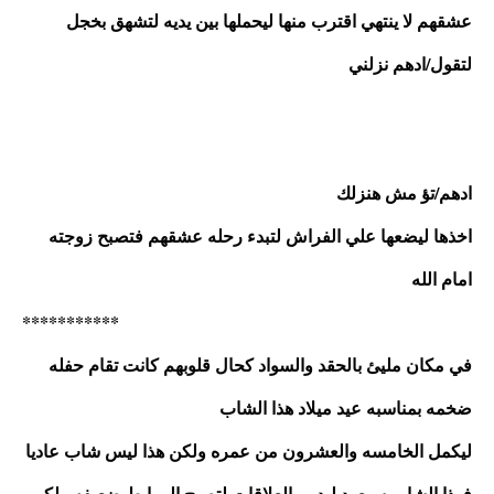
عشقهم لا ينتهي اقترب منها ليحملها بين يديه لتشهق بخجل 
لتقول/ادهم نزلني 
ادهم/تؤ مش هنزلك 
اخذها ليضعها علي الفراش لتبدء رحله عشقهم فتصبح زوجته 
امام الله 
***********
في مكان مليئ بالحقد والسواد كحال قلوبهم كانت تقام حفله 
ضخمه بمناسبه عيد ميلاد هذا الشاب 
ليكمل الخامسه والعشرون من عمره ولكن هذا ليس شاب عاديا 
فهذا الشاب سيعود ليدمر العلاقات لتصبح الروابط ضعيفه ولكن 