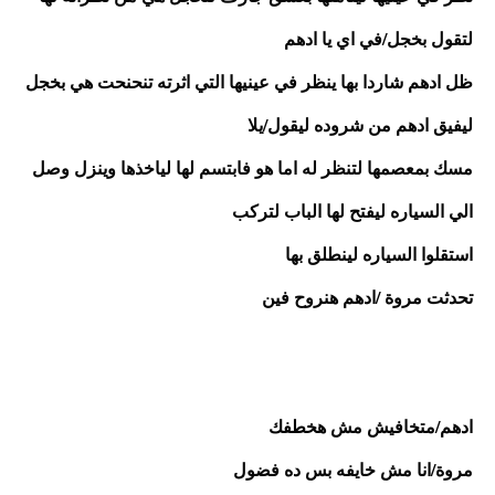
لتقول بخجل/في اي يا ادهم
ظل ادهم شاردا بها ينظر في عينيها التي اثرته تنحنحت هي بخجل 
ليفيق ادهم من شروده ليقول/يلا
مسك بمعصمها لتنظر له اما هو فابتسم لها لياخذها وينزل وصل 
الي السياره ليفتح لها الباب لتركب 
استقلوا السياره لينطلق بها 
تحدثت مروة /ادهم هنروح فين
ادهم/متخافيش مش هخطفك 
مروة/انا مش خايفه بس ده فضول