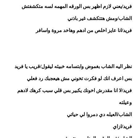
فريد/يعني لازم اظهر بس الورقه المهمه لسه متكشفتش
الشاب/ومش هتتكشف غير باذني
فريد/انا عايز اخلص من ادهم وهاخد مروة واسافر
نظر اليه الشاب بغموض وابتسامه خبيثه ليقول/قريب يا فريد 
بس اعرف انك لو فكرت تخوني مش هيعجبك رد فعلي
فريد/لا انا مقدرش اخونك يكبير بس قلي سبب كرهك لادهم 
وعيلته 
الشاب/العيله دي دمروا لي حياتي
فريد/ازاي 