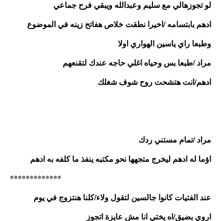
لو تجوزهالي مع سليم وعبدالله ويبقي فرح جماعي
ادهم بابتسامه /اخيرا نطقت خلاص هفاتح زينه في الموضوع 
وطبعا راي ياسين الهواري اولا
مراد /طبعا بس وحياه اغلي حاجه عندك لتقنعهم
ادهم/انت هتشحت روح شوف شغلك
مراد /تمام مستني ردك 
اؤما له ادهم ليخرج متجهها نحو مكتبه ينفذ ما كلفه به ادهم
*************
عند الفتيات كانوا جالسين لتقول ولاء/كلنا هنتزوج في يوم
اروي بضيق/اه يختي انا مش عايزة اتجوز