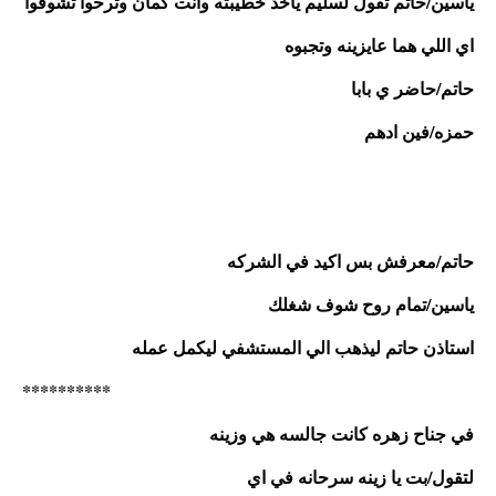
ياسين/حاتم تقول لسليم ياخد خطيبته وانت كمان وترحوا تشوفوا 
اي اللي هما عايزينه وتجبوه
حاتم/حاضر ي بابا
حمزه/فين ادهم
حاتم/معرفش بس اكيد في الشركه
ياسين/تمام روح شوف شغلك
استاذن حاتم ليذهب الي المستشفي ليكمل عمله
**********
في جناح زهره كانت جالسه هي وزينه
لتقول/بت يا زينه سرحانه في اي