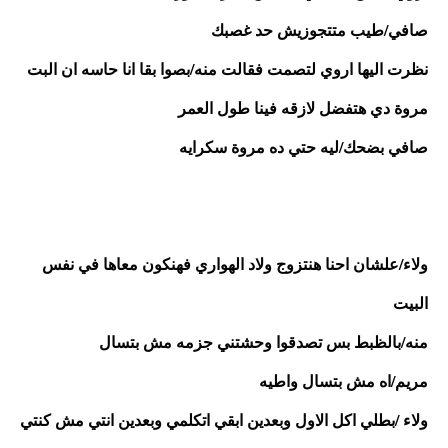
صافي/طيب متتجوزيش حد غصبك
نظرت اليها اروي لتصمت فقالت منه/بصوا بقا انا حاسه ان البت 
مروة دي هتفضل لازقه فينا طول العمر
صافي بضحك/ليه حتي ده مروة سكرايه
ولاء/علشان احنا هنتزوج ولاد الهواري فهنكون معاها في نفس 
البيت
منه/بالظبط بس تصدقوا وحشتني جزمه مش بتسال
مريم/اه مش بتسال واطيه 
ولاء /بطلي اكل الاول وبعدين ابقي اتكلمي وبعدين انتي مش كنتي 