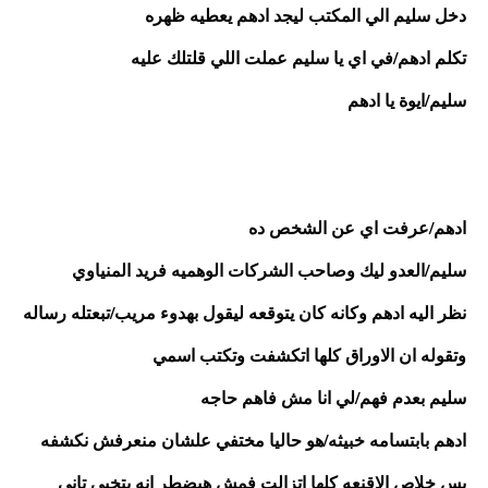
دخل سليم الي المكتب ليجد ادهم يعطيه ظهره
تكلم ادهم/في اي يا سليم عملت اللي قلتلك عليه
سليم/ايوة يا ادهم 
ادهم/عرفت اي عن الشخص ده
سليم/العدو ليك وصاحب الشركات الوهميه فريد المنياوي
نظر اليه ادهم وكانه كان يتوقعه ليقول بهدوء مريب/تبعتله رساله 
وتقوله ان الاوراق كلها اتكشفت وتكتب اسمي
سليم بعدم فهم/لي انا مش فاهم حاجه
ادهم بابتسامه خبيثه/هو حاليا مختفي علشان منعرفش نكشفه 
بس خلاص الاقنعه كلها اتزالت فمش هيضطر انه يتخبي تاني 