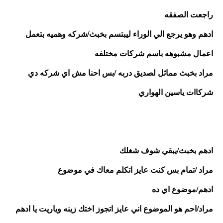
راجعت الصفقه
ادهم وهو يرجع الي الوراء ليبتسم بخبث/شركه وهميه بتعمل 
اعمال مشبوهه باسم شركات مختلفه
مراد بخبث مماثل لصديق دربه /بس احنا مش اي شركه دي 
شركاات ياسين الهواري 
ادهم بخبث/يبقي شوف شغلك 
مراد /تمام بس كنت عايز اتكلم معاك في موضوع
ادهم/موضوع اي ده
مراد/احم هو الموضوع اني عايز اتجوز اختك زينه وياريت يا ادهم 