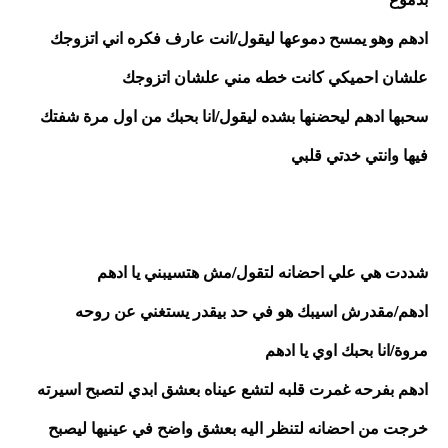
ادهم وهو يمسح دموعها ليقول/انت عارف فكره اني اتزوجك 
علشان احميكي كانت خطه مني علشان اتزوجك 
سحبها ادهم ليحضنها بشده ليقول/انا بحبك من اول مرة شفتك 
فيها وانتي خدتي قلبي
شددت هي علي احضانه لتقول/مش هتسيبني يا ادهم
ادهم/مقدرش اسيبك هو في حد بيقدر يستغني عن روحه 
مروة/انا بحبك اوي يا ادهم
ادهم بفرحه غمرت قلبه لتشع عيناه بعشق ابدي لتصبح اسيرته 
خرجت من احضانه لتنظر اليه بعشق واضح في عينيها ليصبح 