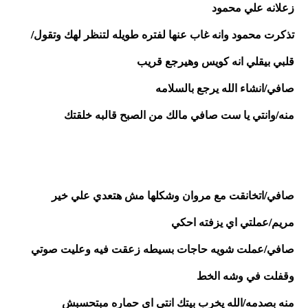
زعلانه علي محمود
تذكرت محمود وانه غاب عنها لفتره طويله لتنظر لهك وتقول/
قلبي بيقلي انه كويس وهيرجع قريب
صافي/انشاء الله يرجع بالسلامه 
منه/وانتي يا ست صافي مالك من الصبح قالبه خلقتك
صافي/اتخانقت مع مروان وشكلها مش هتعدي علي خير
مريم/عملتي اي يزفته احكي 
صافي/عملت شويه حاجات بسيطه زعقت فيه وعليت صوتي 
وقفلت في وشه الخط
منه بصدمه/الله يخرب بيتك انتي اي حماره مبتحسبش