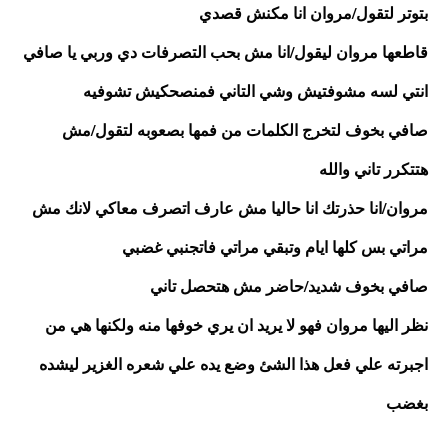
بتوتر لتقول/مروان انا مكنش قصدي 
قاطعها مروان ليقول/انا مش بحب التصرفات دي وربي يا صافي 
انتي لسه مشوفتيش وشي التاني فمنصحكيش تشوفيه
صافي بخوف لتخرج الكلمات من فمها بصعوبه لتقول/مش 
هتتكرر تاني والله
مروان/انا حذرتك انا حاليا مش عارف اتصرف معاكي لانك مش 
مراتي بس كلها ايام وتبقي مراتي فاتجنبي غضبي
صافي بخوف شديد/حاضر مش هتحصل تاني
نظر اليها مروان فهو لا يريد ان يري خوفها منه ولكنها هي من 
اجبرته علي فعل هذا الشئ وضع يده علي شعره الغزير ليشده 
بغضب 