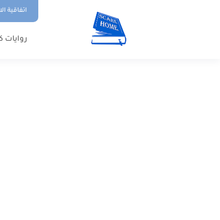
اتفاقية ال
روايات ك