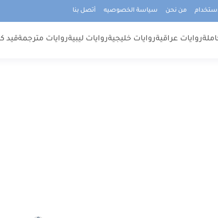
استخدام
من نحن
سياسة الخصوصيه
أتصل بنا
املة
روايات عراقية
روايات خليجية
روايات ليبية
روايات مترجمة
قيد كت