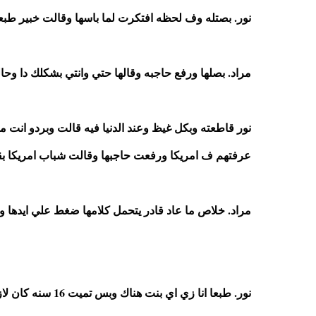
نور. بصتله وف لحظه افتكرت لما باسها وقالت خبير طبع
مراد. بصلها ورفع حاجبه وقالها حتي وانتي بشكلك دا وح
نور قاطعته وبكل غيظ وعند الدنيا فيه قالت وبردو انت 
عرفتهم ف امريكا ورفعت حاجبها وقالت شباب امريكا بق
مراد. خلاص ما عاد قادر يتحمل كلامها ضغط علي ايدها وق
نور. طبعا انا زي اي بنت هناك وبس تميت 16 سنه كان لازم اخد حريتي بالكامل اومال عاوزهم يقولو عليا متخلفه