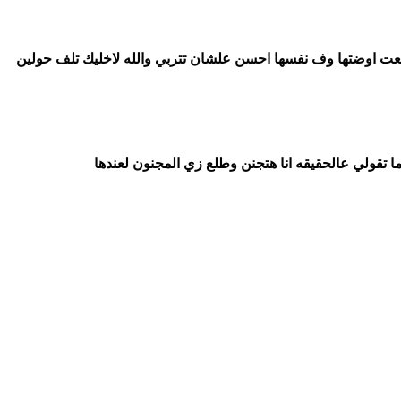
ت اوضتها وف نفسها احسن علشان تتربي والله لاخليك تلف حولين
لما تقولي عالحقيقه انا هتجنن وطلع زي المجنون لعندها