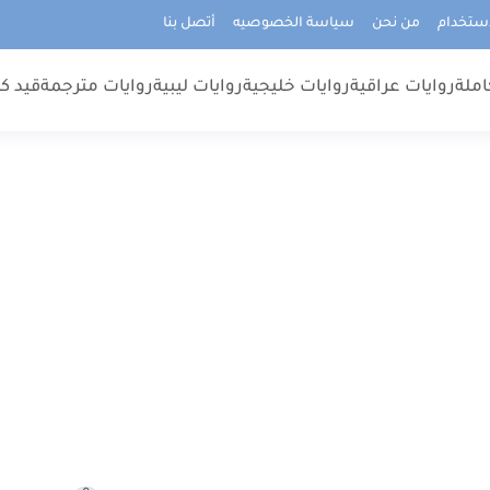
استخدام
من نحن
سياسة الخصوصيه
أتصل بنا
املة
روايات عراقية
روايات خليجية
روايات ليبية
روايات مترجمة
قيد كت