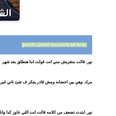
رواية هو والشرسه الفصل التاسع
نور. قالت متقربش مني انت قولت اننا هنطلق بعد شهر
مراد. وهي بين احضانه ومش قادر يفكر ف شئ تاني غير
نور. ابتدت تضعف من كلامه قالت انت اللي عاوز كدا واناا