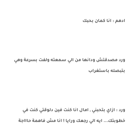
ادهم : انا كمان بحبك
ورد مصدقتش ودانها من الي سمعته ولفت بسرعة وهي
بتبصله باستغراب
ورد : ازاي بتحبني , امال انا كنت فين دلوقتي كنت في
خطوبتك... ايه الي رجعك ورايا ! انا مش فاهمة حاااجة