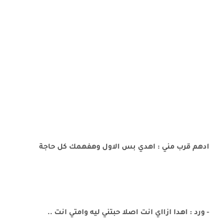
ادهم قرب مني : اهدي بس الاول وهفهمك كل حاجة
- ورد : اهدا ازااي انت اصلا حبتني ليه وامتي انت ..