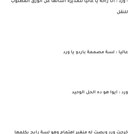
- ورد : انا راحة يا عاليا للمديرة اسألها عن الورق المطلوب
للنقل
عاليا : لسة مصممة باردو يا ورد
ورد : ايوا هو ده الحل الوحيد
خرجت ورد وبصت له منغير اهتمام وهو لسة رايح يكلمها