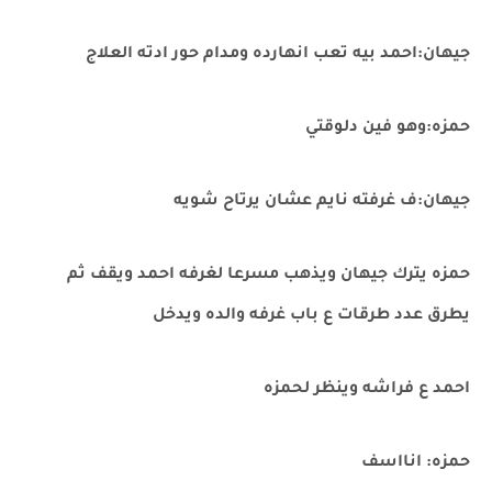
جيهان:احمد بيه تعب انهارده ومدام حور ادته العلاج
حمزه:وهو فين دلوقتي
جيهان:ف غرفته نايم عشان يرتاح شويه
حمزه يترك جيهان ويذهب مسرعا لغرفه احمد ويقف ثم
يطرق عدد طرقات ع باب غرفه والده ويدخل
احمد ع فراشه وينظر لحمزه
حمزه: انااسف