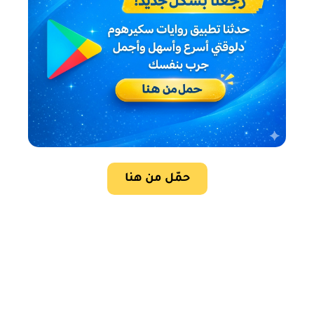
حمّل من هنا