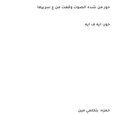
حور من شده الصوت وقعت من ع سريرها
حور: ايه ف ايه
حمزه: بتكلمي مين