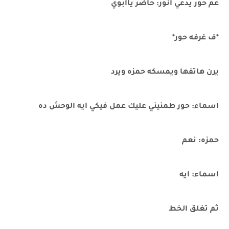
عم حور يدعي انور: حاضر ياابوي
*ف غرفه حور*
يرن هاتفها ويمسكه حمزه ويرد
اسماء: حور طمنيني عليك عمل فيكي ايه الوحش ده
حمزه: نعم
اسماء: ايه
ثم تغلق الخط