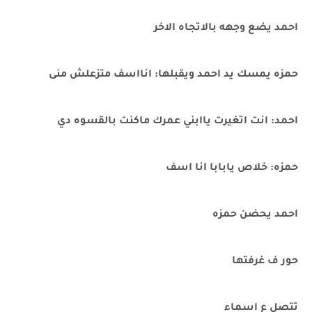
احمد يضع وجهه بالاتجاه الاخر
حمزه يمسك يد احمد ويقبلها: انااسف متزعلش منى
احمد: انت اتغيرت ياابني عمرك ماكنت بالقسوه دي
حمزه: خلاص يابابا انا اسف
احمد يحضن حمزه
حور ف غرفتها
تتصل ع اسماء