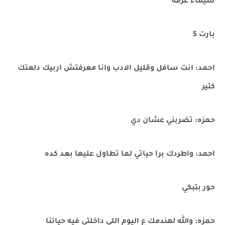
شيماء عرفه
بارت 5
احمد: انت سافل وقليل الادب وانا معرفتش اربيك دلعتك
كتير
حمزه: تضربني عشان دي
احمد: واطردك برا حياتي لما تطاول عليها بعد كده
حور بتبكي
حمزه: والله لهندمك ع اليوم اللي داخلتي فيه حياتنا