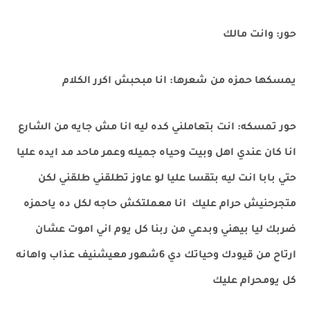
حور: وانت مالك
يمسكها حمزه من شعرها: انا مبحبش اكرر الكلام
حور تمسكه: انت بتعاملني كده ليه انا مش جايه من الشارع
انا كان عندي اهل وبيت وحياه جميله وعمر ماحد مد ايده عليا
حتي بابا انت ليه بتقسا عليا لو عاوز تطلقني طلقني لكن
متجرحنيش حرام عليك انا معملتكش حاجه لكل ده ياحمزه
ضربك ليا بيهني وبدعي من ربنا كل يوم اني اموت عشان
ارتاح من قيودك وحياتك دي 6شهور معيشنيف عذاب واهانه
كل يومحرام عليك