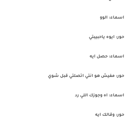
اسماء: الوو
حور: ايوه ياحبيبتي
اسماء: حصل ايه
حور: مفيش هو انتي اتصلتي قبل شوي
اسماء: اه وجوزك اللي رد
حور: وقالك ايه