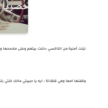
نزلت أمنية من التاكسي دخلت بيتهم وعلى ملامحها و
وقفتها امها وهي قلقانة : ايه يا حبيبتي مالك كنتي بت