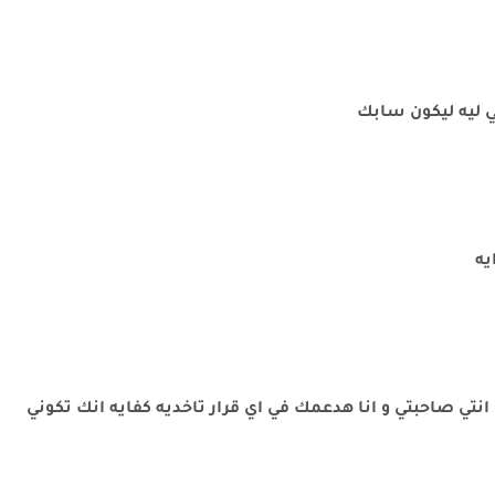
ي ليه ليكون سابك
يه
 انتي صاحبتي و انا هدعمك في اي قرار تاخديه كفايه انك تكوني