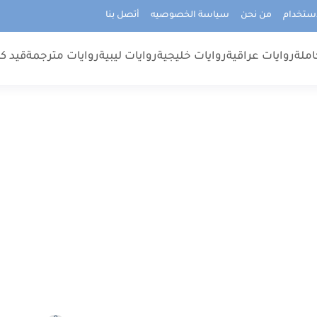
استخدام
من نحن
سياسة الخصوصيه
أتصل بنا
املة
روايات عراقية
روايات خليجية
روايات ليبية
روايات مترجمة
قيد كت