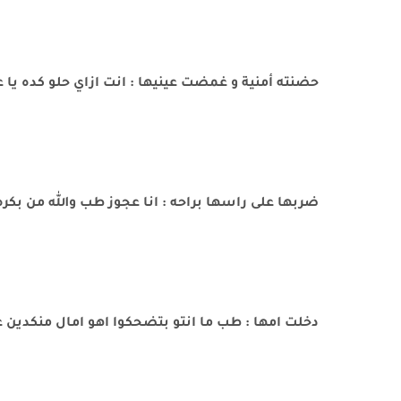
حضنته أمنية و غمضت عينيها : انت ازاي حلو كده يا 
ضربها على راسها براحه : انا عجوز طب والله من بكره 
دخلت امها : طب ما انتو بتضحكوا اهو امال منكدين 