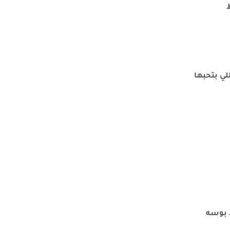
ط
لي بتحبها
خد بوسه