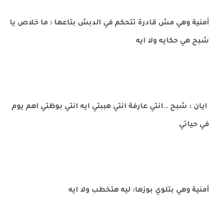
أمنية وهي مش قادرة تتحكم في الدبش بتاعها : ما خلاص يا
شبح هي حكايه ولا ايه
ايان : شبح ..انتي عارفة انتي هببتي ايه انتي بوظتي اهم يوم
في حياتي
أمنية وهي بتلوي بوزها: ليه هتخطب ولا ايه