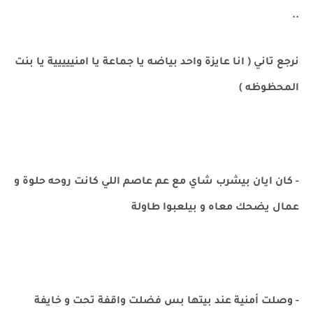
..
نرجع تاني ( انا عايزة واحد بياضه يا جماعة يا امنييييية يا بنت
المحظوظه )
- كان ايان بيشرب شاي مع عم عاصم اللي كانت روحه حلوة و
عمال يضحك معاه و بيلعبوا طاولة
- وصلت أمنية عند بيتها بس فضلت واقفة تحت و خايفة