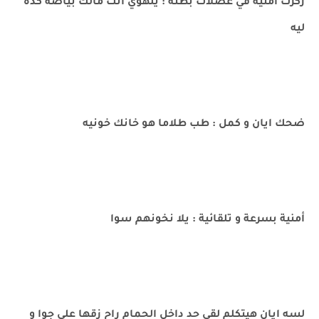
ركزت أمنية في عضلات بطنه : يلهوي انت مالك بياضه كده
ليه
ضحك ايان و كمل : طب طلاما هو خانك خونيه
أمنية بسرعة و تلقائية : يلا نخونهم سوا
لسه ايان هيتكلم لقى حد داخل الحمام راح زقها على جوا و