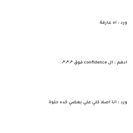
ورد : اه عارفة
ادهم : ال confidence فوق ↗️↗️↗️
ورد : انا اصلا كلي علي بعضي كده حلوة