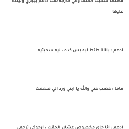
مامتها سحبت الملف وهي خارجة لقت ادهم بيجري وبينده
عليها
ادهم : يااااا طنط ليه بس كده ، ليه سحبتيه
ماما : غصب عني والله يا ابني ورد الي صممت
ادهم : انا جاي مخصوص عشان الحقك ، ارجوكي ترجعي