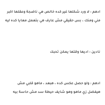
ادهم : لا ورد شكلها غير كده خالص هي ناضجة وعقلها اكبر
مني ومنك ، بس حقيقي مش عارف هي بتعمل معايا كده ليه
نادين : اديها وقتها يمكن تحبك
ادهم : ولو حصل عكس كده ، هبعد ، ماهو قلبي مش
هيفضل زي ماهو وهو شايف حيطة سد مش حاسة بيه