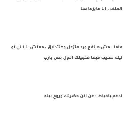
الملف ، انا عايزها هنا
ماما : مش هينفع ورد هتزعل وهتتدايق ، معلش يا ابني لو
ليك نصيب فيها هتجيلك اقول بس يارب
ادهم باحباط : عن اذن حضرتك وروح بيته