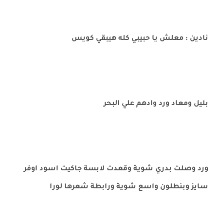
نادين : معلش يا حبيبي كله هيبقي كويس
بليل ومعاد ورد وادهم علي البحر
ورد وصلت بدري شوية وقعدت لابسة جاكيت اسود اوفر
سايز وبنطلون واسع شوية ورابطة شعرها لورا