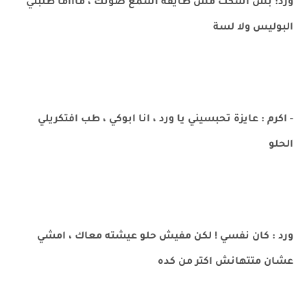
ورد: بس اسكت مش طايقة اسمع صوتك ، ماااما طلبتي
البوليس ولا لسة
- اكرم : عايزة تحبسيني يا ورد ، انا ابوكي ، طب افتكريلي
الحلو
ورد : كان نفسي ! لكن مفيش حلو عيشته معاك ، امشي
عشان متتهانش اكتر من كده