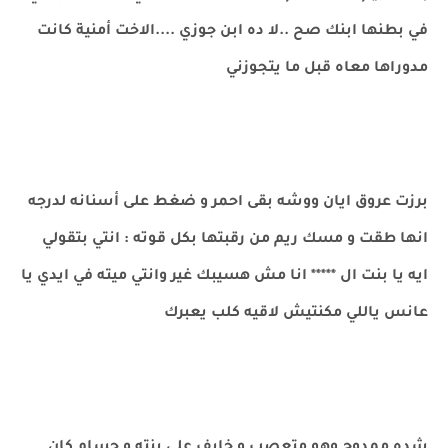
في بطنها ابنك صح ..لا ده ابن جوزي ....الاخت أمنية كانت
مدوراها معاه قبل ما يتجوزني
برزت عروق ايان ووشه بقى احمر و ضغط على أسنانه لدرجه
انها طقت و مسك ريم من رقبتها بكل قوته : انتي بتقولي
ايه يا بنت ال ***** انا مش هسيبك غير وانتي ميته في ايدي يا
عانس ياللي مكنتيش لاقيه كلب يعبرك