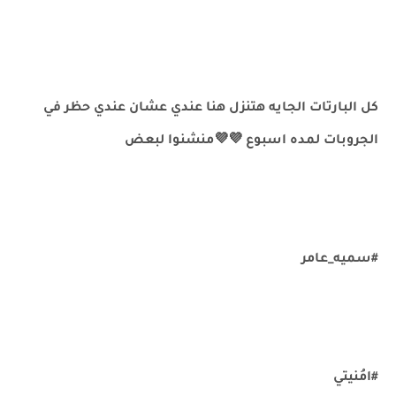
كل البارتات الجايه هتنزل هنا عندي عشان عندي حظر في
الجروبات لمده اسبوع 💜💜منشنوا لبعض
#سميه_عامر
#امُنيتي