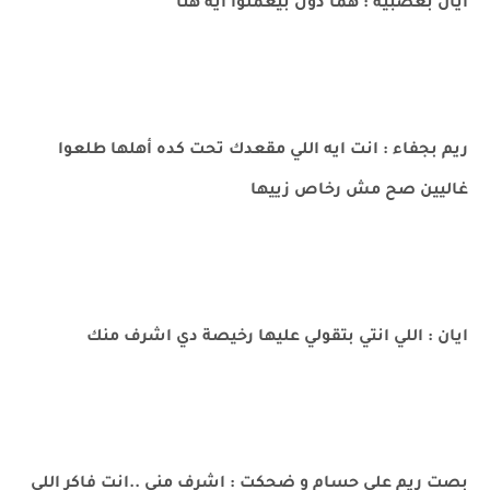
ايان بعصبية : هما دول بيعملوا ايه هنا
ريم بجفاء : انت ايه اللي مقعدك تحت كده أهلها طلعوا
غاليين صح مش رخاص زييها
ايان : اللي انتي بتقولي عليها رخيصة دي اشرف منك
بصت ريم على حسام و ضحكت : اشرف مني ..انت فاكر اللي