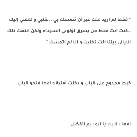
" فقط لم اريد منك غير أن تتمسك بي ..بقلبي و لهفتي إليك
..كنت انت فقط من يسرق لؤلؤتي السوداء ولكن انتهت تلك
الليالي بيننا انت تخليت و انا لم اتمسك "
خبط ممدوح على الباب و دخلت أمنية و امها فتحو الباب
امها : ازيك يا ابو ريم اتفضل