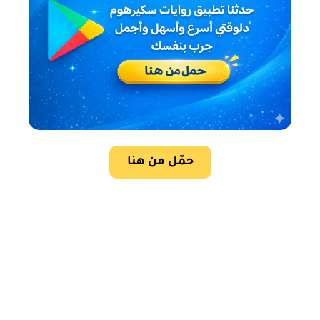
حمّل من هنا