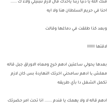
منك الله يا دنيا ربنا ياخدك قال لازم تثبتيلي ولاء ك .....
احنا في حريم السلطان هنا ولا ايه
وبعد كذا طلقت في دماغها وقالت
لاقتها اااااا
بعدها يحولي ساعتين ادهم خرج ومعاه الاوراق جبل قاله
معلش یا ادهم سامحني اخرتك النهاردة بس كان لازم
تكمل الشغل دا بأي طريقه
ادهم قاله لا ولا يهمك يا فندم ...... انا تحت امر حضرتك