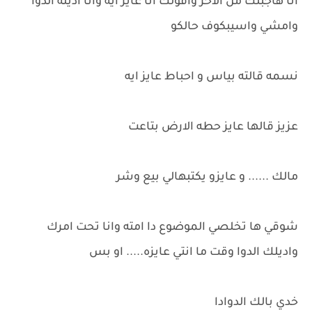
انا هاجبلك من الآخر واقولك انا عايز ايه وانا اديله الدوا
وامشي واسيبكوف حالكو
نسمه قالته بياس و احباط عايز ايه
عزيز قالها عايز حطه الارض بتاعت
مالك ...... و عايزو يكتبهالي بيع وشر
شوقي ها تخلصي الموضوع دا امته وانا تحت امرك
واديلك الدوا وقت ما انتي عايزه..... او بس
خدي بالك الدوادا