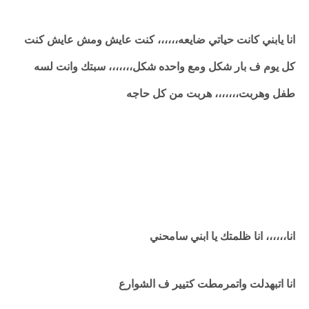
انا يابني كانت حياتي ضايعه،،،،،، كنت عايش ومش عايش كنت
كل يوم ف بار شكل ومع واحده شكل،،،،،،، سبتك وانت لسه
طفل وهربت،،،،،،، هربت من كل حاجه
انا،،،،،، انا ظلمتك يا ابني سامحني
انا اتبهدلت واتمرمطت كتيير ف الشوارع