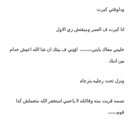
ودلوقتي كبرت
انا كبرت ف العمر ومبقتش زي الاول
خليني معاك يابني،،،،،،،، اؤيني ف بيتك ان شا الله اعيش خدام
بين اديك
ونزل تحت رجليه يترجاه
نسمه قربت منه وقالتله لا ياعمي استغفر الله متعملش كدا
قوم،،،،،،