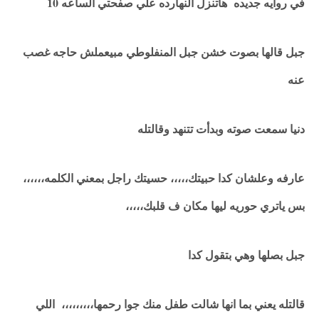
في روايه جديده هاتنزل النهارده علي صفحتي الساعه 10
جبل قالها بصوت خشن جبل المنفلوطي مبيعملش حاجه غصب
عنه
دنيا سمعت صوته وبدأت تتنهد وقالتله
عارفه وعلشان كدا حبيتك،،،،، حسيتك راجل بمعني الكلمه،،،،،،
بس ياتري حوريه ليها مكان ف قلبك،،،،،
جبل بصلها وهي بتقول كدا
قالتله يعني بما انها شالت طفل منك جوا رحمها،،،،،،،،، اللي