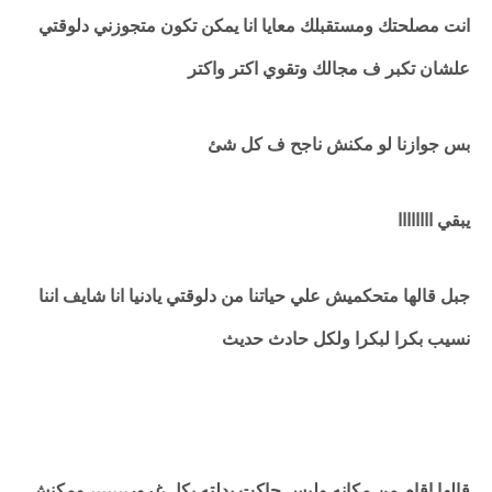
انت مصلحتك ومستقبلك معايا انا يمكن تكون متجوزني دلوقتي
علشان تكبر ف مجالك وتقوي اكتر واكتر
بس جوازنا لو مكنش ناجح ف كل شئ
يبقي اااااااا
جبل قالها متحكميش علي حياتنا من دلوقتي يادنيا انا شايف اننا
نسيب بكرا لبكرا ولكل حادث حديث
قالها اقام من مكانه ولبس جاكت بدلته بكل غرور،،،،،،، ومكنش