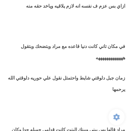
ازاي بس عزم ف نفسه انه لازم يلاقيه وياخد حقه منه
في مكان تاني كانت دنيا قاعده مع مراد وبتضحك وبتقول
هههههههههههههه
زمان جبل دلوقتي شايط واحتمتل نقول علي حوريه دلوقتي الله
يرحمها
مراد قالها بس بيني وبينك البنت كانت قدامي جميله جدا وكان