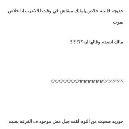
خديجه قالتله خلاص يامالك مبقاش في وقت للالاعيب انا خلاص
بموت
مالك اتصدم وقالها ايه؟؟!!!!!!
♡♡♡♡♡♕♕♕♕♕♕♡♡♡♡♡♡♡
حوريه صحيت من النوم لقت جبل مش موجود ف الغرفه بصت