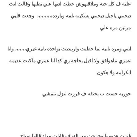
عليه ف كل حته وملاقتهوش حطت اديها علي بطنها وقالت انت
دبحتني ياجبل دبحتني بسكينه تلمه وبارده،،،،،،،،،، وجعت قلبي
مرتين مره علي
ابني ومره تانيه لما خطبت وارتبطت بواحده تانيه غيري،،،،،،، وانا
عمري ماهوافق ولا اقبل بحاجه زي كدا انا عمري ماكنت عديمه
الكرامه ولا هكون
حوريه حست ب بخنقه ف قررت تنزل تتمشي
غيرت هدومها وخرجت من الغرفه قابلت مراد قالها صباح