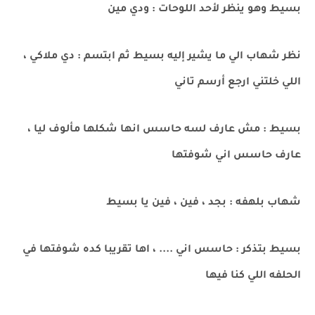
بسيط وهو ينظر لأحد اللوحات : ودي مين
نظر شهاب الي ما يشير إليه بسيط ثم ابتسم : دي ملاكي ،
اللي خلتني ارجع أرسم تاني
بسيط : مش عارف لسه حاسس انها شكلها مألوف ليا ،
عارف حاسس اني شوفتها
شهاب بلهفه : بجد ، فين ، فين يا بسيط
بسيط بتذكر : حاسس اني .... ، اها تقريبا كده شوفتها في
الحلفه اللي كنا فيها