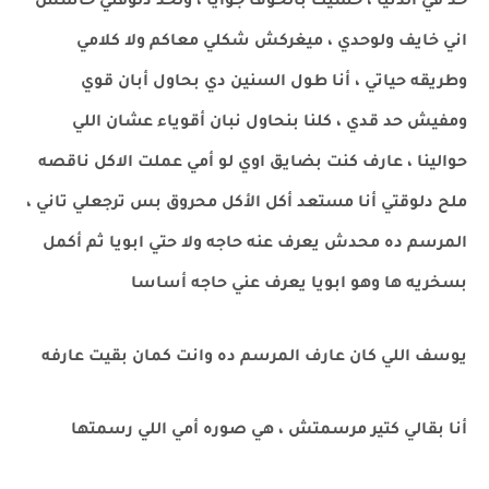
حد في الدنيا ، حسيت بالخوف جوايا ، ولحد دلوقتي حاسس
اني خايف ولوحدي ، ميغركش شكلي معاكم ولا كلامي
وطريقه حياتي ، أنا طول السنين دي بحاول أبان قوي
ومفيش حد قدي ، كلنا بنحاول نبان أقوياء عشان اللي
حوالينا ، عارف كنت بضايق اوي لو أمي عملت الاكل ناقصه
ملح دلوقتي أنا مستعد أكل الأكل محروق بس ترجعلي تاني ،
المرسم ده محدش يعرف عنه حاجه ولا حتي ابويا ثم أكمل
بسخريه ها وهو ابويا يعرف عني حاجه أساسا
يوسف اللي كان عارف المرسم ده وانت كمان بقيت عارفه
أنا بقالي كتير مرسمتش ، هي صوره أمي اللي رسمتها