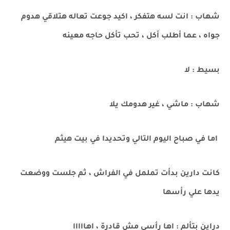
شهاب : انت لسه هتفكر ، اكيد جوعت تعاله هتلاقي هدوم
جواه ، عما أطلب أكل ، تحب تأكل حاجه معينه
بسيط : لا
شهاب : ماشي ، غير هدومك يلا
اما في صباح اليوم التالي وتحديدا في بيت هيثم
كانت دارين بدأت تململ في الفراش ، ثم جلست ووضعت
يدها علي رأسها
دراين بتألم : اها رأسي مش قادرة ، اهااااا