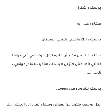
يوسف : شكرا
صفاء : علي ايه
يوسف : انك وافقتي تلبسي الفستان
صفاء : انا بس مكنتش عايزه ازعل مرت عمي مني ، ولما
قالتلي انها مش هتزعل لابسته ، افتكرت هتقدر موقفي ،
أنا.........
يوسف بشرود : هووووووس
ظل يوسف يقترب من صفاء ، وصفاء تعود إلي الخلف ، حتي