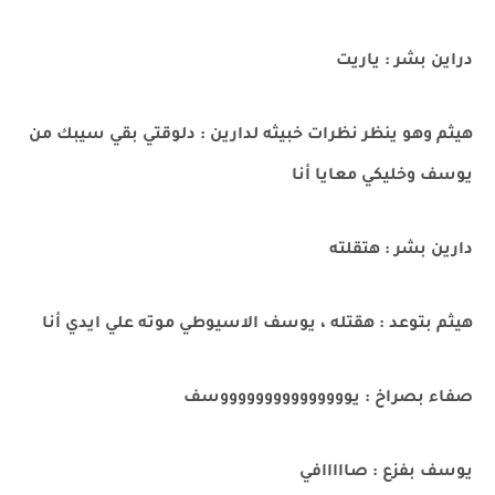
دراين بشر : ياريت
هيثم وهو ينظر نظرات خبيثه لدارين : دلوقتي بقي سيبك من
يوسف وخليكي معايا أنا
دارين بشر : هتقلته
هيثم بتوعد : هقتله ، يوسف الاسيوطي موته علي ايدي أنا
صفاء بصراخ : يوووووووووووووووسف
يوسف بفزع : صااااافي