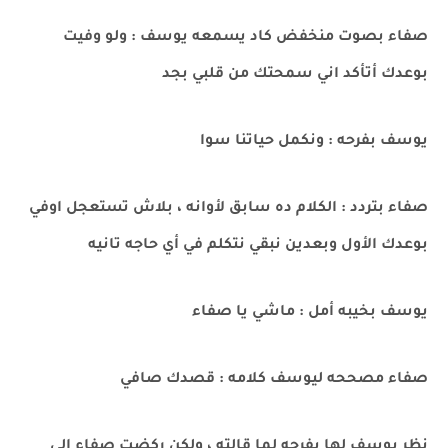
صفاء بصوت منخفض كاد يسمعه يوسف : ولو وفيت
بوعدك أتأكد اني سمحتك من قلبي بجد
يوسف بفرحه : ونكمل حياتنا سوا
صفاء بتردد : الكلام ده سابق لأوانه ، بلاش تستعجل اوفي
بوعدك الأول وبعدين نبقي نتكلم في أي حاجه تانيه
يوسف بخيبه أمل : ماشي يا صفاء
صفاء مصححه ليوسف كلامه : قصدك صافي
نظر يوسف لها بفرحه لما قالته ، ولكن ركضت صفاء الي