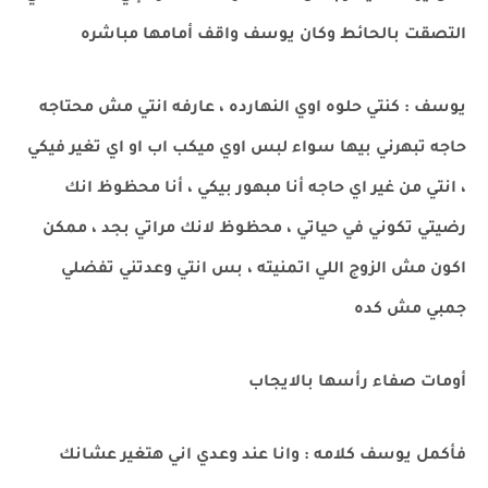
التصقت بالحائط وكان يوسف واقف أمامها مباشره
يوسف : كنتي حلوه اوي النهارده ، عارفه انتي مش محتاجه
حاجه تبهرني بيها سواء لبس اوي ميكب اب او اي تغير فيكي
، انتي من غير اي حاجه أنا مبهور بيكي ، أنا محظوظ انك
رضيتي تكوني في حياتي ، محظوظ لانك مراتي بجد ، ممكن
اكون مش الزوج اللي اتمنيته ، بس انتي وعدتني تفضلي
جمبي مش كده
أومات صفاء رأسها بالايجاب
فأكمل يوسف كلامه : وانا عند وعدي اني هتغير عشانك