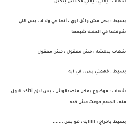
شهاب : يعني ، يعني مكنتش بتخيل
بسيط : بص مش واثق اوي ، أنها هي ولا لا ، بس اللي
شوفتها في الحفله شبهها
شهاب بدهشه : مش معقول ، مش معقول
بسيط : فهمني بس ، في ايه
شهاب : موضوع يمكن متصدقوش ، بس لازم أتأكد الاول
منه ، المهم جوعت مش كده
بسيط بإحراج : ااااايه ، هو بص .......