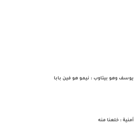
يوسف وهو بيتاوب : نيمو هو فين بابا
أمنية : خلعنا منه