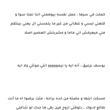
كملت في سرها : عمل نفسه بيوهمني اننا نمنا سوا و
قلعني لبسي و غطاني من غير ما يلمسني ال يعني بينتقم
مني ميعرفش اني ماما و مشربتش العصير اصلا
يوسف بزعيق : أنه ايه يا نيمووووو انتي موتتي ولا ايه
مسكت ابنها و عضته من خده براحه : متت برضوا اه ما أنت
طالع لابوك ..دلوقتي اروح فين بقى ها جدك لو شافني