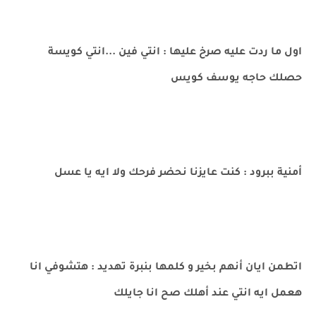
اول ما ردت عليه صرخ عليها : انتي فين ...انتي كويسة
حصلك حاجه يوسف كويس
أمنية ببرود : كنت عايزنا نحضر فرحك ولا ايه يا عسل
اتطمن ايان أنهم بخير و كلمها بنبرة تهديد : هتشوفي انا
هعمل ايه انتي عند أهلك صح انا جايلك