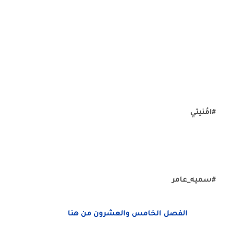
#امُنيتي
#سميه_عامر
الفصل الخامس والعشرون من هنا