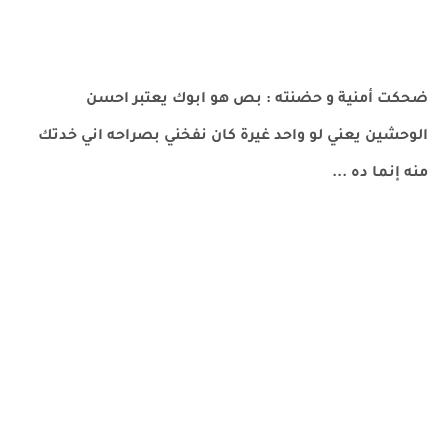
ضحكت أمنية و حضنته : بص هو ابوك يعتبر احسن
الوحشين يعني لو واحد غيرة كان نفخني بصراحه اني خدتك
منه إنما ده ...