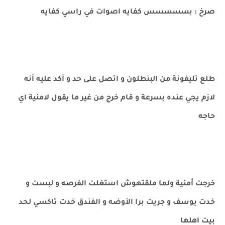
صرخ : بسسسسس كفايه اصوات في راسي كفايه
طلع تليفونة من البنطلون و اتصل على حد و أكد عليه أنه
لازم يجي عنده بسرعة و قام خرج من غير ما يقول لامنية اي
حاجه
خرجت أمنية ولما ملقتهوش استغلت الفرصه و لبست و
خدت يوسف و جريت برا الأوضه و الفندق خدت تاكسي لحد
بيت اهلها